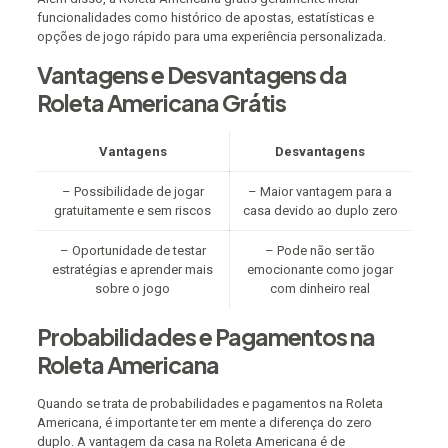
funcionalidades como histórico de apostas, estatísticas e
opções de jogo rápido para uma experiência personalizada.
Vantagens e Desvantagens da
Roleta Americana Grátis
Vantagens
Desvantagens
– Possibilidade de jogar
– Maior vantagem para a
gratuitamente e sem riscos
casa devido ao duplo zero
– Oportunidade de testar
– Pode não ser tão
estratégias e aprender mais
emocionante como jogar
sobre o jogo
com dinheiro real
Probabilidades e Pagamentos na
Roleta Americana
Quando se trata de probabilidades e pagamentos na Roleta
Americana, é importante ter em mente a diferença do zero
duplo. A vantagem da casa na Roleta Americana é de