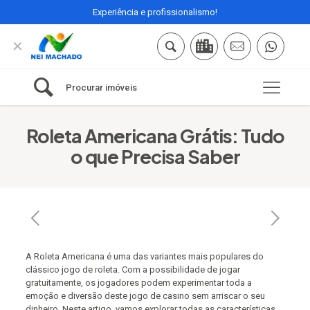
Experiência e profissionalismo!
✕
Procurar imóveis
Roleta Americana Grátis: Tudo
o que Precisa Saber
A Roleta Americana é uma das variantes mais populares do
clássico jogo de roleta. Com a possibilidade de jogar
gratuitamente, os jogadores podem experimentar toda a
emoção e diversão deste jogo de casino sem arriscar o seu
dinheiro. Neste artigo, vamos explorar todas as características,