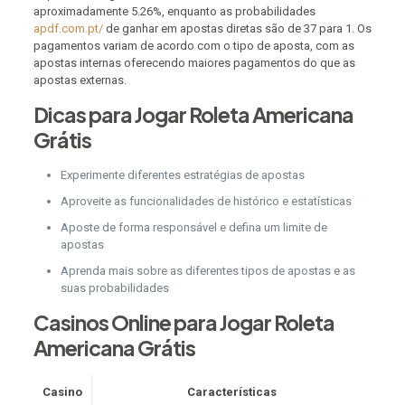
aproximadamente 5.26%, enquanto as probabilidades
apdf.com.pt/
de ganhar em apostas diretas são de 37 para 1. Os
pagamentos variam de acordo com o tipo de aposta, com as
apostas internas oferecendo maiores pagamentos do que as
apostas externas.
Dicas para Jogar Roleta Americana
Grátis
Experimente diferentes estratégias de apostas
Aproveite as funcionalidades de histórico e estatísticas
Aposte de forma responsável e defina um limite de
apostas
Aprenda mais sobre as diferentes tipos de apostas e as
suas probabilidades
Casinos Online para Jogar Roleta
Americana Grátis
Casino
Características