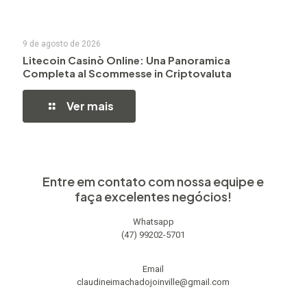
9 de agosto de 2026
Litecoin Casinò Online: Una Panoramica
Completa al Scommesse in Criptovaluta
Ver mais
Entre em contato com nossa equipe e
faça excelentes negócios!
Whatsapp
(47) 99202-5701
Email
claudineimachadojoinville@gmail.com