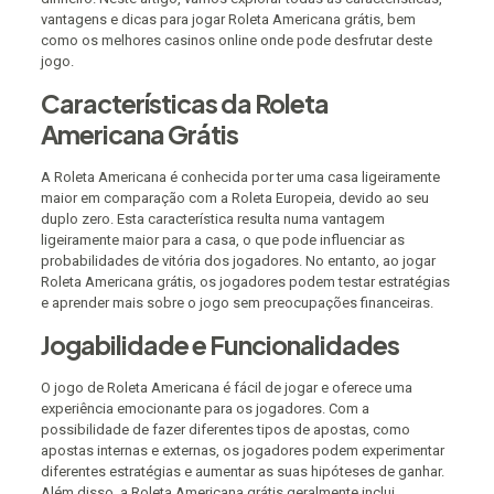
vantagens e dicas para jogar Roleta Americana grátis, bem
como
os melhores casinos online onde pode desfrutar deste
jogo.
Características da Roleta
Americana Grátis
A Roleta Americana é conhecida por ter uma casa ligeiramente
maior em comparação com a Roleta Europeia, devido ao seu
duplo zero. Esta característica resulta numa vantagem
ligeiramente maior para a casa, o que pode influenciar as
probabilidades de vitória dos jogadores. No entanto, ao jogar
Roleta Americana grátis, os jogadores podem testar estratégias
e aprender mais sobre o jogo sem preocupações financeiras.
Jogabilidade e Funcionalidades
O jogo de Roleta Americana é fácil de jogar e oferece uma
experiência emocionante para os jogadores. Com a
possibilidade de fazer diferentes tipos de apostas, como
apostas internas e externas, os jogadores podem experimentar
diferentes estratégias e aumentar as suas hipóteses de ganhar.
Além disso, a Roleta Americana grátis geralmente inclui