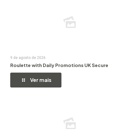
9 de agosto de 2026
Roulette with Daily Promotions UK Secure
Ver mais