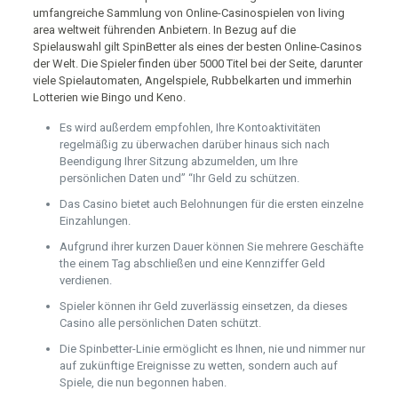
umfangreiche Sammlung von Online-Casinospielen von living
area weltweit führenden Anbietern. In Bezug auf die
Spielauswahl gilt SpinBetter als eines der besten Online-Casinos
der Welt. Die Spieler finden über 5000 Titel bei der Seite, darunter
viele Spielautomaten, Angelspiele, Rubbelkarten und immerhin
Lotterien wie Bingo und Keno.
Es wird außerdem empfohlen, Ihre Kontoaktivitäten
regelmäßig zu überwachen darüber hinaus sich nach
Beendigung Ihrer Sitzung abzumelden, um Ihre
persönlichen Daten und” “Ihr Geld zu schützen.
Das Casino bietet auch Belohnungen für die ersten einzelne
Einzahlungen.
Aufgrund ihrer kurzen Dauer können Sie mehrere Geschäfte
the einem Tag abschließen und eine Kennziffer Geld
verdienen.
Spieler können ihr Geld zuverlässig einsetzen, da dieses
Casino alle persönlichen Daten schützt.
Die Spinbetter-Linie ermöglicht es Ihnen, nie und nimmer nur
auf zukünftige Ereignisse zu wetten, sondern auch auf
Spiele, die nun begonnen haben.