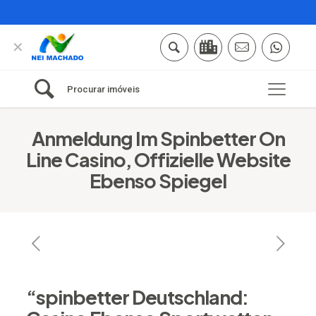
Ofertas mensais!
✕
Procurar imóveis
Anmeldung Im Spinbetter On
Line Casino, Offizielle Website
Ebenso Spiegel
“spinbetter Deutschland: