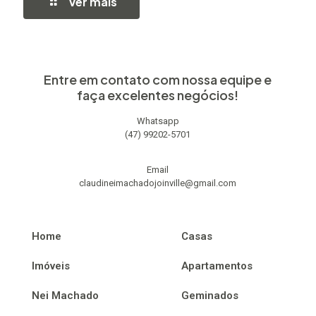
Ver mais
Entre em contato com nossa equipe e
faça excelentes negócios!
Whatsapp
(47) 99202-5701
Email
claudineimachadojoinville@gmail.com
Home
Casas
Imóveis
Apartamentos
Nei Machado
Geminados