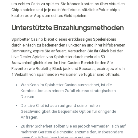
um echtes Cash zu spielen. Sie können kostenlos über virtuellen
Chips spielen und je je nach Vorliebe zusätzliche Poker chips
kaufen oder Apps um echtes Geld spielen.
Unterstützte Einzahlungsmethoden
Spinbetter Casino bietet dieses erstklassiges Spielerlebnis
durch einfach zu bedienenden Funktionen und ihrer hilfsbereiten
Community, expire Sie anfeuert. Versuchen Sie Ihr Glück bei den
Live-Dealer-Spielen von Spinbetter durch mehr als 50
Auswahlmöglichkeiten. Im Live-Casino-Bereich finden Sie
Favoriten wie Roulette, Black jack und Baccarat, expire jeweils in
1 Vielzahl von spannenden Versionen verfügbar sind oftmals.
Was Keno im Spinbetter Casino auszeichnet, ist die
Kombination aus reinem Zufall ebenso strategischem
Denken.
Der Live-Chat ist auch aufgrund seiner hohen
Geschwindigkeit die bequemste Option für dringende
Anfragen.
Zu Ihrer Sicherheit sollten Sie es jedoch vermeiden, sich auf
mehreren Geräten gleichzeitig anzumelden, insbesondere
wenn Sie öffentliche Netzwerke nutzen.