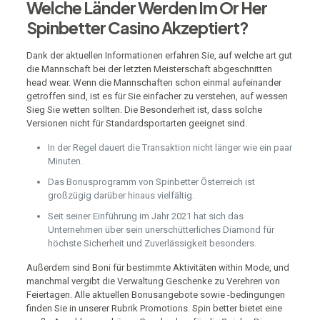
Welche Länder Werden Im Or Her
Spinbetter Casino Akzeptiert?
Dank der aktuellen Informationen erfahren Sie, auf welche art gut
die Mannschaft bei der letzten Meisterschaft abgeschnitten
head wear. Wenn die Mannschaften schon einmal aufeinander
getroffen sind, ist es für Sie einfacher zu verstehen, auf wessen
Sieg Sie wetten sollten. Die Besonderheit ist, dass solche
Versionen nicht für Standardsportarten geeignet sind.
In der Regel dauert die Transaktion nicht länger wie ein paar
Minuten.
Das Bonusprogramm von Spinbetter Österreich ist
großzügig darüber hinaus vielfältig.
Seit seiner Einführung im Jahr 2021 hat sich das
Unternehmen über sein unerschütterliches Diamond für
höchste Sicherheit und Zuverlässigkeit besonders.
Außerdem sind Boni für bestimmte Aktivitäten within Mode, und
manchmal vergibt die Verwaltung Geschenke zu Verehren von
Feiertagen. Alle aktuellen Bonusangebote sowie -bedingungen
finden Sie in unserer Rubrik Promotions. Spin better bietet eine