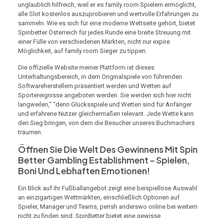
unglaublich hilfreich, weil er es family room Spielern ermöglicht,
alle Slot kostenlos auszuprobieren und wertvolle Erfahrungen zu
sammeln. Wie es sich für eine moderne Wettseite gehört, bietet
Spinbetter Österreich für jedes Runde eine breite Streuung mit
einer Fülle von verschiedenen Märkten, nicht nur expire
Möglichkeit, auf family room Sieger zu tippen.
Die offizielle Website meiner Plattform ist dieses
Unterhaltungsbereich, in dem Originalspiele von führenden
Softwareherstellern präsentiert werden und Wetten auf
Sportereignisse angeboten werden. Sie werden sich hier nicht
langweilen,” “denn Glücksspiele und Wetten sind für Anfänger
und erfahrene Nutzer gleichermaßen relevant. Jede Wette kann
den Sieg bringen, von dem die Besucher unseres Buchmachers
träumen.
Öffnen Sie Die Welt Des Gewinnens Mit Spin
Better Gambling Establishment – Spielen,
Boni Und Lebhaften Emotionen!
Ein Blick auf ihr Fußballangebot zeigt eine beispiellose Auswahl
an einzigartigen Wettmärkten, einschließlich Optionen auf
Spieler, Manager und Teams, perish anderswo online bei weitem
nicht zu finden sind. SpinBetter bietet eine gewisse