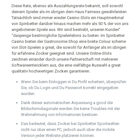
Diese Rate, ebenso als Auszahlungsrate bekannt, soll sowohl
deinem Spieler als im übrigen dem Haus Fairness gewährleisten.
Tatsächlich sind immer wieder Casino-Slots ein Hauptmerkmal
von Spinbetter darüber hinaus machen mehr als 50 % der von uns
angebotenen Spiele aus. Wir sind bestrebt, unseren Kunden”
“dasjenige bestmögliche Spielerlebnis zu bieten. Im Spinbetter
Casino bieten der Gastronomie Shop eine breite Colour scheme
von Slot-Spielen a great, die sowohl für Anfänger als im übrigen
für erfahrene Zocker geeignet sind. Unsere Online-Slots
zeichnen einander durch unsere Partnerschaft mit mehreren
Softwareentwicklern aus, die eine vielfältige Auswahl a great
qualitativ hochwertigen Zocken garantieren.
Wenn Sie beim Einloggen in Du Profil scheitern, überprüfen
Sie, ob Du Login und Du Passwort korrekt eingegeben
wurden.
Dank dieser automatischen Anpassung a good die
Bildschirmdiagonale werden Sie keine Troubles mit der
Wahrnehmung von Informationen besitzen.
Das bedeutet, dass Zocker bei Spinbetter Sportwetten
nicht nur über einen PC, jedoch auch über die mobile
Version jeder Website platzieren können.