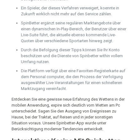
Ein Spieler, der dieses Verfahren verweigert, koennte in
Zukunft wirklich nicht mehr auf den Service zählen.
SpinBetter ergänzt seine regulären Marktangebote über
einen dynamischen In-Play-Bereich, der Benutzer über einer
Live-Suite führt, die aktuelle ebenso kommende Live-
Quoten über verschiedene Sportarten hinweg zeigt.
Durch die Befolgung dieser Tipps können Sie Ihr Konto
beschützen und die Dienste von Spinbetter within vollem
Umfang nutzen.
Die Plattform verfügt über eine Favoriten-Registerkarte auf
dem Personal computer, die den Prozess der Verfolgung
ausgewählter Live-Veranstaltungen für einen schnelleren
Marktzugang vereinfacht.
Entdecken Sie eine gewisse neue Erfahrung des Wettens in der
mobilen Anwendung, expire sich deutlich vom Wetten am Pc
unterscheidet. Sagen Sie den Ausgang von Ereignissen zu
Hause, bei der Traktat, auf Reisen und in jeder sonstigen
Situation voraus. Unsere Spinbetter-App wurde unter
Berücksichtigung moderner Tendencies entwickelt.