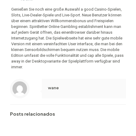
Genießen Sie noch eine große Auswahl a good Casino-Spielen,
Slots, Live-Dealer-Spiele und Live-Sport. Neue Benutzer können
über einem attraktiven Willkommensbonus und Freispielen
beginnen. SpinBetter Online Gambling establishment kann man
auf jedem Gerät öffnen, das einenBrowser darüber hinaus
Internetzugang hat. Die Spielwebseite hat eine sehr gute mobile
Version mit einem vereinfachten User interface, die man bei den
kleinen Sensorbildschirmen bequem nutzen muss. Die mobile
Edition umfasst die volle Funktionalität und cap alle Spiele, pass
away in der Desktopvariante der Spielplattform verfügbar sind
immer.
wane
Posts relacionados