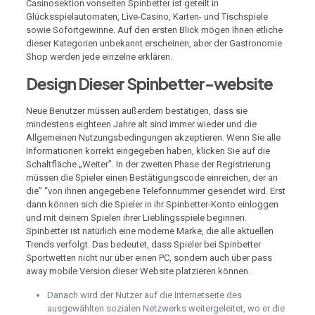
Casinosektion vonseiten Spinbetter ist geteilt in
Glücksspielautomaten, Live-Casino, Karten- und Tischspiele
sowie Sofortgewinne. Auf den ersten Blick mögen Ihnen etliche
dieser Kategorien unbekannt erscheinen, aber der Gastronomie
Shop werden jede einzelne erklären.
Design Dieser Spinbetter-website
Neue Benutzer müssen außerdem bestätigen, dass sie
mindestens eighteen Jahre alt sind immer wieder und die
Allgemeinen Nutzungsbedingungen akzeptieren. Wenn Sie alle
Informationen korrekt eingegeben haben, klicken Sie auf die
Schaltfläche „Weiter”. In der zweiten Phase der Registrierung
müssen die Spieler einen Bestätigungscode einreichen, der an
die” “von ihnen angegebene Telefonnummer gesendet wird. Erst
dann können sich die Spieler in ihr Spinbetter-Konto einloggen
und mit deinem Spielen ihrer Lieblingsspiele beginnen.
Spinbetter ist natürlich eine moderne Marke, die alle aktuellen
Trends verfolgt. Das bedeutet, dass Spieler bei Spinbetter
Sportwetten nicht nur über einen PC, sondern auch über pass
away mobile Version dieser Website platzieren können.
Danach wird der Nutzer auf die Internetseite des
ausgewählten sozialen Netzwerks weitergeleitet, wo er die