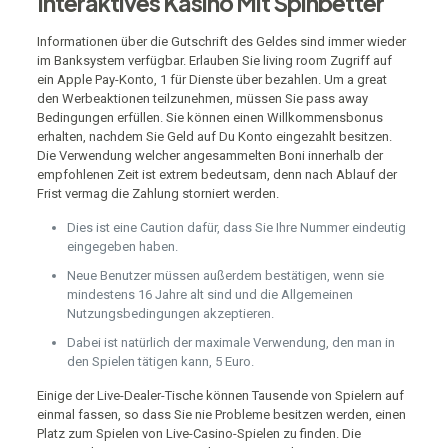
Interaktives Kasino Mit Spinbetter
Informationen über die Gutschrift des Geldes sind immer wieder
im Banksystem verfügbar. Erlauben Sie living room Zugriff auf
ein Apple Pay-Konto, 1 für Dienste über bezahlen. Um a great
den Werbeaktionen teilzunehmen, müssen Sie pass away
Bedingungen erfüllen. Sie können einen Willkommensbonus
erhalten, nachdem Sie Geld auf Du Konto eingezahlt besitzen.
Die Verwendung welcher angesammelten Boni innerhalb der
empfohlenen Zeit ist extrem bedeutsam, denn nach Ablauf der
Frist vermag die Zahlung storniert werden.
Dies ist eine Caution dafür, dass Sie Ihre Nummer eindeutig
eingegeben haben.
Neue Benutzer müssen außerdem bestätigen, wenn sie
mindestens 16 Jahre alt sind und die Allgemeinen
Nutzungsbedingungen akzeptieren.
Dabei ist natürlich der maximale Verwendung, den man in
den Spielen tätigen kann, 5 Euro.
Einige der Live-Dealer-Tische können Tausende von Spielern auf
einmal fassen, so dass Sie nie Probleme besitzen werden, einen
Platz zum Spielen von Live-Casino-Spielen zu finden. Die