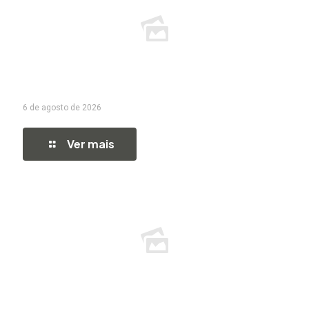
6 de agosto de 2026
Ver mais