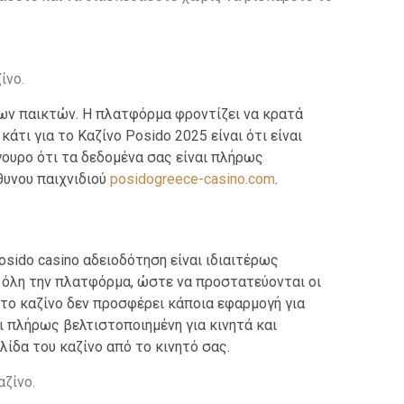
ίνο.
“των παικτών. Η πλατφόρμα φροντίζει να κρατά
άτι για το Καζίνο Posido 2025 είναι ότι είναι
γουρο ότι τα δεδομένα σας είναι πλήρως
θυνου παιχνιδιού
posidogreece-casino.com
.
osido casino αδειοδότηση είναι ιδιαιτέρως
ε όλη την πλατφόρμα, ώστε να προστατεύονται οι
 το καζίνο δεν προσφέρει κάποια εφαρμογή για
ι πλήρως βελτιστοποιημένη για κινητά και
ίδα του καζίνο από το κινητό σας.
αζίνο.