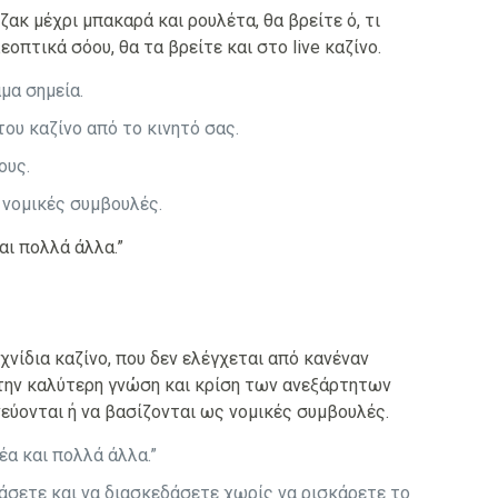
ακ μέχρι μπακαρά και ρουλέτα, θα βρείτε ό, τι
οπτικά σόου, θα τα βρείτε και στο live καζίνο.
μα σημεία.
ου καζίνο από το κινητό σας.
ους.
 νομικές συμβουλές.
αι πολλά άλλα.”
χνίδια καζίνο, που δεν ελέγχεται από κανέναν
ς την καλύτερη γνώση και κρίση των ανεξάρτητων
εύονται ή να βασίζονται ως νομικές συμβουλές.
έα και πολλά άλλα.”
μάσετε και να διασκεδάσετε χωρίς να ρισκάρετε το