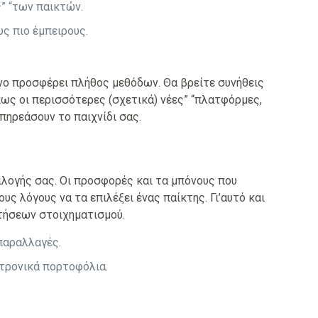
ς” “των παικτών.
ς πιο έμπειρους.
νο προσφέρει πλήθος μεθόδων. Θα βρείτε συνήθεις
ς οι περισσότερες (σχετικά) νέες” “πλατφόρμες,
επηρεάσουν το παιχνίδι σας.
ιλογής σας. Οι προσφορές και τα μπόνους που
 λόγους να τα επιλέξει ένας παίκτης. Γι’αυτό και
ιτήσεων στοιχηματισμού.
 παραλλαγές.
τρονικά πορτοφόλια.