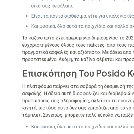
δικό σας κεφάλαιο.
Είναι τα πάντα διαθέσιμα, είτε για υπολογιστές
Και φυσικά, όλα αυτά τα παιχνίδια και πολλά α
Το καζίνο αυτό έχει ημερομηνία δημιουργίας το 20
ευχαριστημένους όλους τους παίκτες, από τους πιο 
πραγματικά ασφαλές και αξιόπιστο. Με άδεια από 
προστατευμένα. Ακόμη, το καζίνο σέβεται και προ
Επισκόπηση Του Posido Κ
Η πλατφόρμα παίρνει στα σοβαρά τη δέσμευσή της γ
ασφαλής. Η άδεια αυτή διασφαλίζει και διαβεβαιώ
προσωπικές σας πληροφορίες, αλλά και τα οικονομι
κινητά, ωστόσο αυτό δεν σας εμποδίζει από το να 
τάμπλετ. Συνεπώς, μπορείτε πολύ εύκολα να παίξετ
Και φυσικά, όλα αυτά τα παιχνίδια και πολλά ακ