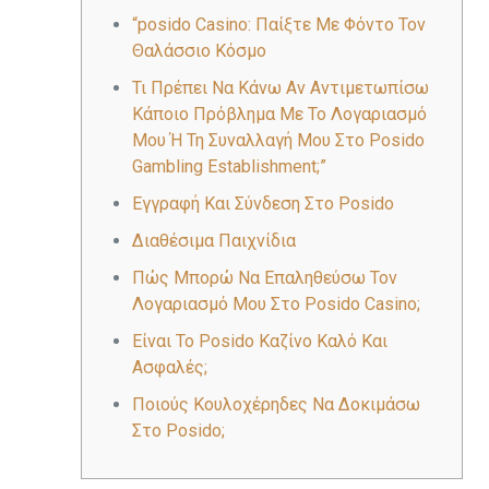
“posido Casino: Παίξτε Με Φόντο Τον
Θαλάσσιο Κόσμο
Τι Πρέπει Να Κάνω Αν Αντιμετωπίσω
Κάποιο Πρόβλημα Με Το Λογαριασμό
Μου Ή Τη Συναλλαγή Μου Στο Posido
Gambling Establishment;”
Εγγραφή Και Σύνδεση Στο Posido
Διαθέσιμα Παιχνίδια
Πώς Μπορώ Να Επαληθεύσω Τον
Λογαριασμό Μου Στο Posido Casino;
Είναι Το Posido Καζίνο Καλό Και
Ασφαλές;
Ποιούς Κουλοχέρηδες Να Δοκιμάσω
Στο Posido;