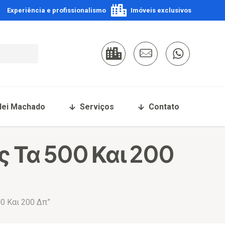
Experiência e profissionalismo
Imóveis exclusivos
Nei Machado
Serviços
Contato
ς Τα 500 Και 200
00 Και 200 Δπ”