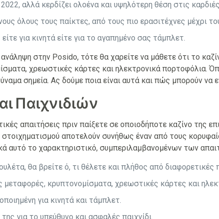
 2022, αλλά κερδίζει ολοένα και υψηλότερη θέση στις καρδιέ
ους όλους τους παίκτες, από τους πιο ερασιτέχνες μέχρι του
 είτε για κινητά είτε για το αγαπημένο σας τάμπλετ.
νάληψη στην Posido, τότε θα χαρείτε να μάθετε ότι το καζί
σματα, χρεωστικές κάρτες και ηλεκτρονικά πορτοφόλια. Όπω
ύναμα σημεία. Ας δούμε ποια είναι αυτά και πώς μπορούν να 
αι Παιχνιδιών
τικές απαιτήσεις πριν παίξετε σε οποιοδήποτε καζίνο της επ
στοιχηματισμού αποτελούν συνήθως έναν από τους κορυφαίους
τικά αυτό το χαρακτηριστικό, συμπεριλαμβανομένων των απα
υλέτα, θα βρείτε ό, τι θέλετε και πλήθος από διαφορετικές
ς μεταφορές, κρυπτονομίσματα, χρεωστικές κάρτες και ηλεκ
οποιημένη για κινητά και τάμπλετ.
της για το υπεύθυνο και ασφαλές παιχνίδι.