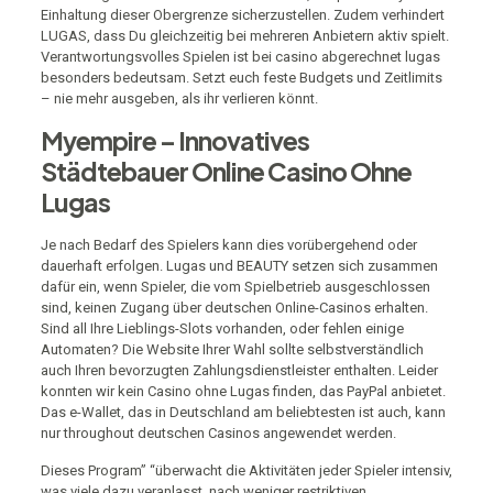
Einhaltung dieser Obergrenze sicherzustellen. Zudem verhindert
LUGAS, dass Du gleichzeitig bei mehreren Anbietern aktiv spielt.
Verantwortungsvolles Spielen ist bei casino abgerechnet lugas
besonders bedeutsam. Setzt euch feste Budgets und Zeitlimits
– nie mehr ausgeben, als ihr verlieren könnt.
Myempire – Innovatives
Städtebauer Online Casino Ohne
Lugas
Je nach Bedarf des Spielers kann dies vorübergehend oder
dauerhaft erfolgen. Lugas und BEAUTY setzen sich zusammen
dafür ein, wenn Spieler, die vom Spielbetrieb ausgeschlossen
sind, keinen Zugang über deutschen Online-Casinos erhalten.
Sind all Ihre Lieblings-Slots vorhanden, oder fehlen einige
Automaten? Die Website Ihrer Wahl sollte selbstverständlich
auch Ihren bevorzugten Zahlungsdienstleister enthalten. Leider
konnten wir kein Casino ohne Lugas finden, das PayPal anbietet.
Das e-Wallet, das in Deutschland am beliebtesten ist auch, kann
nur throughout deutschen Casinos angewendet werden.
Dieses Program” “überwacht die Aktivitäten jeder Spieler intensiv,
was viele dazu veranlasst, nach weniger restriktiven