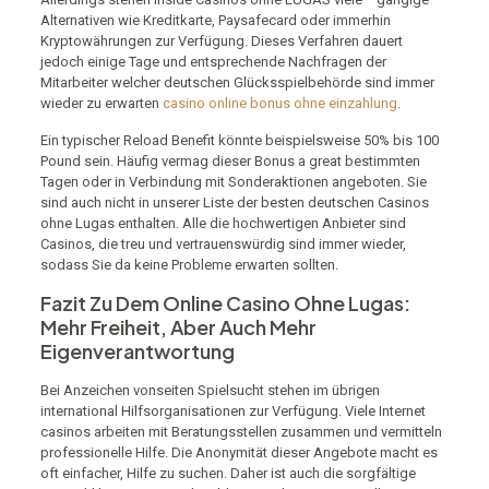
Alternativen wie Kreditkarte, Paysafecard oder immerhin
Kryptowährungen zur Verfügung. Dieses Verfahren dauert
jedoch einige Tage und entsprechende Nachfragen der
Mitarbeiter welcher deutschen Glücksspielbehörde sind immer
wieder zu erwarten
casino online bonus ohne einzahlung
.
Ein typischer Reload Benefit könnte beispielsweise 50% bis 100
Pound sein. Häufig vermag dieser Bonus a great bestimmten
Tagen oder in Verbindung mit Sonderaktionen angeboten. Sie
sind auch nicht in unserer Liste der besten deutschen Casinos
ohne Lugas enthalten. Alle die hochwertigen Anbieter sind
Casinos, die treu und vertrauenswürdig sind immer wieder,
sodass Sie da keine Probleme erwarten sollten.
Fazit Zu Dem Online Casino Ohne Lugas:
Mehr Freiheit, Aber Auch Mehr
Eigenverantwortung
Bei Anzeichen vonseiten Spielsucht stehen im übrigen
international Hilfsorganisationen zur Verfügung. Viele Internet
casinos arbeiten mit Beratungsstellen zusammen und vermitteln
professionelle Hilfe. Die Anonymität dieser Angebote macht es
oft einfacher, Hilfe zu suchen. Daher ist auch die sorgfältige