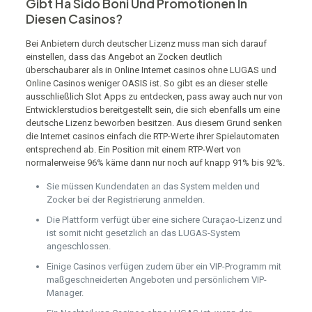
Gibt Ha Sido Boni Und Promotionen In
Diesen Casinos?
Bei Anbietern durch deutscher Lizenz muss man sich darauf
einstellen, dass das Angebot an Zocken deutlich
überschaubarer als in Online Internet casinos ohne LUGAS und
Online Casinos weniger OASIS ist. So gibt es an dieser stelle
ausschließlich Slot Apps zu entdecken, pass away auch nur von
Entwicklerstudios bereitgestellt sein, die sich ebenfalls um eine
deutsche Lizenz beworben besitzen. Aus diesem Grund senken
die Internet casinos einfach die RTP-Werte ihrer Spielautomaten
entsprechend ab. Ein Position mit einem RTP-Wert von
normalerweise 96% käme dann nur noch auf knapp 91% bis 92%.
Sie müssen Kundendaten an das System melden und
Zocker bei der Registrierung anmelden.
Die Plattform verfügt über eine sichere Curaçao-Lizenz und
ist somit nicht gesetzlich an das LUGAS-System
angeschlossen.
Einige Casinos verfügen zudem über ein VIP-Programm mit
maßgeschneiderten Angeboten und persönlichem VIP-
Manager.