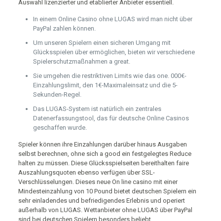
Auswahl lizenzierter und etablierter Anbieter essentiell.
In einem Online Casino ohne LUGAS wird man nicht über
PayPal zahlen können.
Um unseren Spielern einen sicheren Umgang mit
Glücksspielen über ermöglichen, bieten wir verschiedene
Spielerschutzmaßnahmen a great.
Sie umgehen die restriktiven Limits wie das one. 000€-
Einzahlungslimit, den 1€-Maximaleinsatz und die 5-
Sekunden-Regel.
Das LUGAS-System ist natürlich ein zentrales
Datenerfassungstool, das für deutsche Online Casinos
geschaffen wurde.
Spieler können ihre Einzahlungen darüber hinaus Ausgaben
selbst berechnen, ohne sich a good ein festgelegtes Reduce
halten zu müssen. Diese Glücksspielseiten bereithalten faire
Auszahlungsquoten ebenso verfügen über SSL-
Verschlüsselungen. Dieses neue On line casino mit einer
Mindesteinzahlung von 10 Pound bietet deutschen Spielern ein
sehr einladendes und befriedigendes Erlebnis und operiert
außerhalb von LUGAS. Wettanbieter ohne LUGAS über PayPal
sind bei deutschen Spielern besonders beliebt.