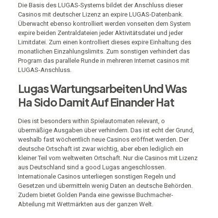
Die Basis des LUGAS-Systems bildet der Anschluss dieser
Casinos mit deutscher Lizenz an expire LUGAS-Datenbank.
Überwacht ebenso kontrolliert werden vonseiten dem System
expire beiden Zentraldateien jeder Aktivitätsdatei und jeder
Limitdatei. Zum einen kontrolliert dieses expire Einhaltung des
monatlichen Einzahlungslimits. Zum sonstigen verhindert das
Program das parallele Runde in mehreren Internet casinos mit
LUGAS-Anschluss.
Lugas Wartungsarbeiten Und Was
Ha Sido Damit Auf Einander Hat
Dies ist besonders within Spielautomaten relevant, o
übermäßige Ausgaben über verhindern. Das ist echt der Grund,
weshalb fast wöchentlich neue Casinos eröffnet werden. Der
deutsche Ortschaft ist zwar wichtig, aber eben lediglich ein
kleiner Teil vom weltweiten Ortschaft. Nur die Casinos mit Lizenz
aus Deutschland sind a good Lugas angeschlossen.
Internationale Casinos unterliegen sonstigen Regeln und
Gesetzen und übermitteln wenig Daten an deutsche Behörden.
Zudem bietet Golden Panda eine gewisse Buchmacher-
Abteilung mit Wettmärkten aus der ganzen Welt.