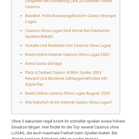
Umgehen Mit Something Like 20 Sicheren Online
Casinos
Bassbet: Hohe Bonusangebote Im Casino Weniger
Lugas
Casinos Ohne Lugas Sind Immer Bei Deutschen
Spielern Beliebt
Vorteile Und Nachteile Von Casinos Ohne Lugas
Beste Online Internet Casinos Ohne Lugas 2025
Keine Oasis-abfrage
Platz 4 Cashed Casino: 8 000+ Spiele, 500 €
Reward Und Moderne Zahlungsmethoden Inkl
Apple Pay
Beste Online-casinos Ohne Lugas August, 2025
Wie Natürlich Ist Ein Internet Casino Ohne Lugas?
Ohne 5 sekunden regel könnt ihr schneller spielen sowie höhere
Einsätze tätigen. Hier findet ihr die Top several Casinos ohne
LUGAS, die euch maximale Freiheit beim Spielen bieten. Bei
diesen seriösen Anbietern gibt es weder strenge