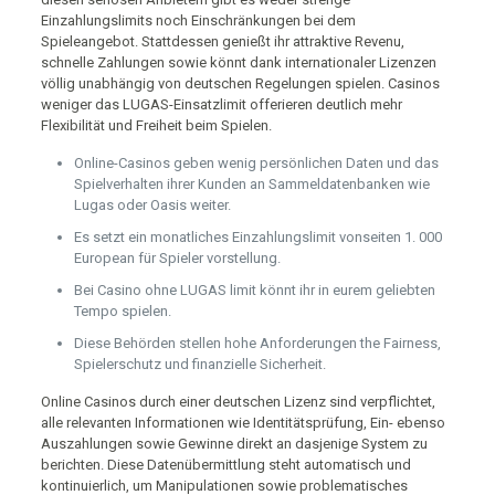
Einzahlungslimits noch Einschränkungen bei dem
Spieleangebot. Stattdessen genießt ihr attraktive Revenu,
schnelle Zahlungen sowie könnt dank internationaler Lizenzen
völlig unabhängig von deutschen Regelungen spielen. Casinos
weniger das LUGAS-Einsatzlimit offerieren deutlich mehr
Flexibilität und Freiheit beim Spielen.
Online-Casinos geben wenig persönlichen Daten und das
Spielverhalten ihrer Kunden an Sammeldatenbanken wie
Lugas oder Oasis weiter.
Es setzt ein monatliches Einzahlungslimit vonseiten 1. 000
European für Spieler vorstellung.
Bei Casino ohne LUGAS limit könnt ihr in eurem geliebten
Tempo spielen.
Diese Behörden stellen hohe Anforderungen the Fairness,
Spielerschutz und finanzielle Sicherheit.
Online Casinos durch einer deutschen Lizenz sind verpflichtet,
alle relevanten Informationen wie Identitätsprüfung, Ein- ebenso
Auszahlungen sowie Gewinne direkt an dasjenige System zu
berichten. Diese Datenübermittlung steht automatisch und
kontinuierlich, um Manipulationen sowie problematisches