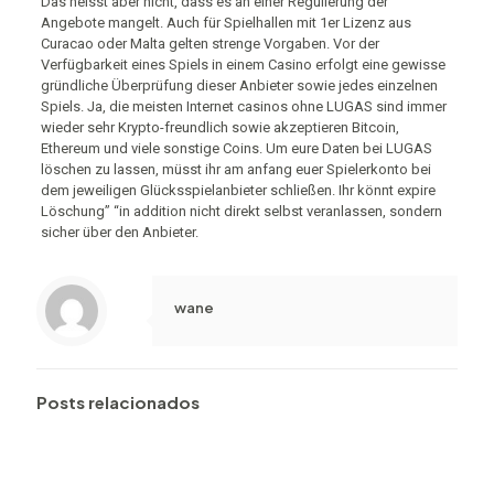
Das heisst aber nicht, dass es an einer Regulierung der
Angebote mangelt. Auch für Spielhallen mit 1er Lizenz aus
Curacao oder Malta gelten strenge Vorgaben. Vor der
Verfügbarkeit eines Spiels in einem Casino erfolgt eine gewisse
gründliche Überprüfung dieser Anbieter sowie jedes einzelnen
Spiels. Ja, die meisten Internet casinos ohne LUGAS sind immer
wieder sehr Krypto-freundlich sowie akzeptieren Bitcoin,
Ethereum und viele sonstige Coins. Um eure Daten bei LUGAS
löschen zu lassen, müsst ihr am anfang euer Spielerkonto bei
dem jeweiligen Glücksspielanbieter schließen. Ihr könnt expire
Löschung” “in addition nicht direkt selbst veranlassen, sondern
sicher über den Anbieter.
wane
Posts relacionados