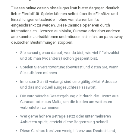
“Dieses online casino ohne lugas limit bietet dagegen deutlich
lieber Flexibilität. Spieler können selbst über ihre Einsätze und
Einzahlungen entscheiden, ohne von starren Limits
eingeschränkt zu werden. Diese Casinos operieren durch
internationalen Lizenzen aus Malta, Curacao oder aber anderen
anerkannten Jurisdiktionen und müssen sich nicht an pass away
deutschen Bestimmungen stoppen.
Sie schaut genau darauf, wer du bist, wie viel i” “einzahlst
und ob man (woanders) schon gesperrt bist.
Spielen Sie verantwortungsbewusst und daten Sie, wann
Sie aufhören müssen.
Im ersten Schritt verlangt sind eine gültige Mail-Adresse
und das individuell ausgesuchtes Passwort.
Die europäische Gesetzgebung gilt durch die Lizenz aus
Curacao oder aus Malta, um die beiden am weitesten
verbreiteten zu nennen.
Wer gerne höhere Beträge setzt oder unter mehreren
Anbietern spielt, erreicht diese Begrenzung schnell.
Diese Casinos besitzen wenig Lizenz aus Deutschland,