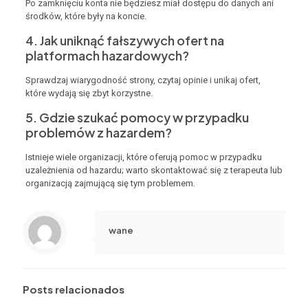
Po zamknięciu konta nie będziesz miał dostępu do danych ani
środków, które były na koncie.
4. Jak uniknąć fałszywych ofert na
platformach hazardowych?
Sprawdzaj wiarygodność strony, czytaj opinie i unikaj ofert,
które wydają się zbyt korzystne.
5. Gdzie szukać pomocy w przypadku
problemów z hazardem?
Istnieje wiele organizacji, które oferują pomoc w przypadku
uzależnienia od hazardu; warto skontaktować się z terapeuta lub
organizacją zajmującą się tym problemem.
wane
Posts relacionados