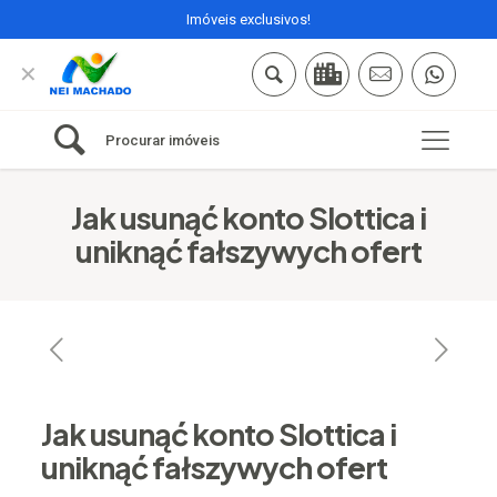
Imóveis exclusivos!
✕
Procurar imóveis
Jak usunąć konto Slottica i
uniknąć fałszywych ofert
Jak usunąć konto Slottica i
uniknąć fałszywych ofert