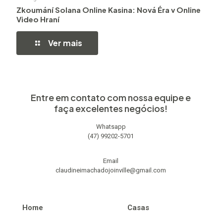
Zkoumání Solana Online Kasina: Nová Éra v Online
Video Hraní
Ver mais
Entre em contato com nossa equipe e
faça excelentes negócios!
Whatsapp
(47) 99202-5701
Email
claudineimachadojoinville@gmail.com
Home
Casas