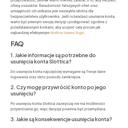
przeprowadzić, jednak warto również zadbać o to, aby nie paść
ofiarą oszustów. Świadomość fałszywych ofert oraz
umiejętność ich unikania jest niezwykle istotna dla
bezpieczeństwa użytkownika. Jeśli rozważasz usunięcie konta,
warto być pewnym swojej decyzji i postępować zgodnie z
przedstawionymi krokami, aby uczynić cały proces jak
najbardziej efektywnym
slottica casino login
.
FAQ
1. Jakie informacje są potrzebne do
usunięcia konta Slottica?
Do usunięcia konta najczęściej wymagane są Twoje dane
logowania oraz okno powodu zamknięcia.
2. Czy mogę przywrócić konto po jego
usunięciu?
Po usunięciu konta Slottica zazwyczaj nie ma możliwości
przywrócenia go, więc decyzja powinna być przemyślana.
3. Jakie są konsekwencje usunięcia konta?