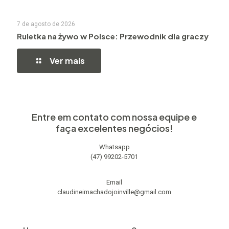
7 de agosto de 2026
Ruletka na żywo w Polsce: Przewodnik dla graczy
Ver mais
Entre em contato com nossa equipe e
faça excelentes negócios!
Whatsapp
(47) 99202-5701
Email
claudineimachadojoinville@gmail.com