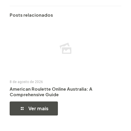
Posts relacionados
8 de agosto de 2026
American Roulette Online Australia: A
Comprehensive Guide
Ver mais