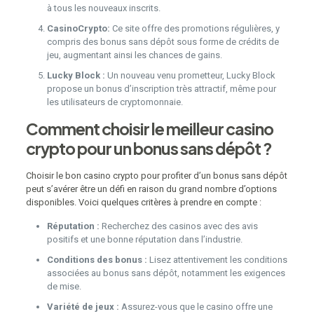
à tous les nouveaux inscrits.
CasinoCrypto:
Ce site offre des promotions régulières, y
compris des bonus sans dépôt sous forme de crédits de
jeu, augmentant ainsi les chances de gains.
Lucky Block :
Un nouveau venu prometteur, Lucky Block
propose un bonus d’inscription très attractif, même pour
les utilisateurs de cryptomonnaie.
Comment choisir le meilleur casino
crypto pour un bonus sans dépôt ?
Choisir le bon casino crypto pour profiter d’un bonus sans dépôt
peut s’avérer être un défi en raison du grand nombre d’options
disponibles. Voici quelques critères à prendre en compte :
Réputation :
Recherchez des casinos avec des avis
positifs et une bonne réputation dans l’industrie.
Conditions des bonus :
Lisez attentivement les conditions
associées au bonus sans dépôt, notamment les exigences
de mise.
Variété de jeux :
Assurez-vous que le casino offre une