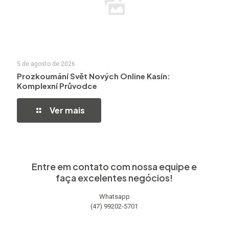
5 de agosto de 2026
Prozkoumání Svět Nových Online Kasín:
Komplexní Průvodce
Ver mais
Entre em contato com nossa equipe e
faça excelentes negócios!
Whatsapp
(47) 99202-5701