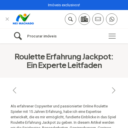
Imóveis exclusivos!
✕
Procurar imóveis
Roulette Erfahrung Jackpot:
Ein Experte Leitfaden
Als erfahrener Copywriter und passionierter Online Roulette
Spieler mit 15 Jahren Erfahrung, habe ich eine Expertise
entwickelt, die es mir ermöglicht, fundierte Einblicke in das Spiel
Roulette Erfahrung Jackpot zu geben. In diesem Artikel werden
wir die Spielweise, Besonderheiten, Gewinnchancen, Casinos,