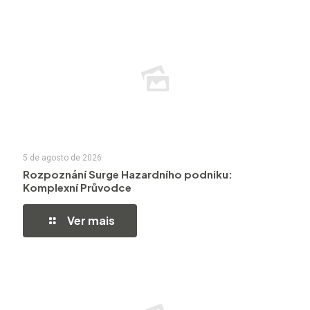
5 de agosto de 2026
Rozpoznání Surge Hazardního podniku:
Komplexní Průvodce
Ver mais