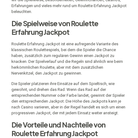
Erfahrungen und vieles mehr rund um Roulette
Erfahrung Jackpot
beleuchten.
Die Spielweise von Roulette
Erfahrung Jackpot
Roulette Erfahrung Jackpot ist eine aufregende Variante des
klassischen Roulettespiels, bei dem die Spieler die Chance
haben, zusätzlich zum regulären Gewinn einen Jackpot zu
knacken. Der Spielverlauf und die Regeln sind ähnlich wie beim
herkömmlichen Roulette, aber mit dem zusätzlichen
Nervenkitzel, den Jackpot zu gewinnen.
Die Spieler platzieren ihre Einsätze auf dem Spieltisch, wie
gewohnt, und drehen das Rad. Wenn das Rad auf der
entsprechenden Nummer oder Farbe landet, gewinnt der Spieler
den entsprechenden Jackpot. Die Höhe des Jackpots kann je
nach Casino variieren, aber in der Regel handelt es sich um einen
progressiven Jackpot, der mit jedem Einsatz weiter ansteigt.
Die Vorteile und Nachteile von
Roulette Erfahrung Jackpot