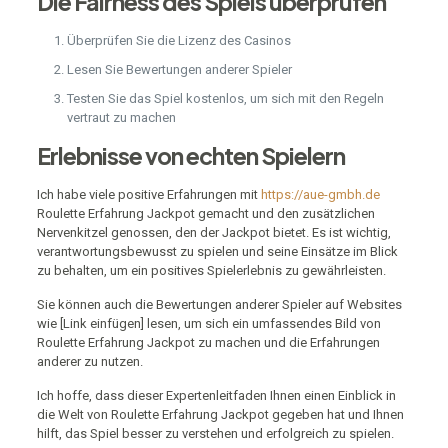
Die Fairness des Spiels überprüfen
Überprüfen Sie die Lizenz des Casinos
Lesen Sie Bewertungen anderer Spieler
Testen Sie das Spiel kostenlos, um sich mit den Regeln
vertraut zu machen
Erlebnisse von echten Spielern
Ich habe viele positive Erfahrungen mit
https://aue-gmbh.de
Roulette Erfahrung Jackpot gemacht und den zusätzlichen
Nervenkitzel genossen, den der Jackpot bietet. Es ist wichtig,
verantwortungsbewusst zu spielen und seine Einsätze im Blick
zu behalten, um ein positives Spielerlebnis zu gewährleisten.
Sie können auch die Bewertungen anderer Spieler auf Websites
wie [Link einfügen] lesen, um sich ein umfassendes Bild von
Roulette Erfahrung Jackpot zu machen und die Erfahrungen
anderer zu nutzen.
Ich hoffe, dass dieser Expertenleitfaden Ihnen einen Einblick in
die Welt von Roulette Erfahrung Jackpot gegeben hat und Ihnen
hilft, das Spiel besser zu verstehen und erfolgreich zu spielen.