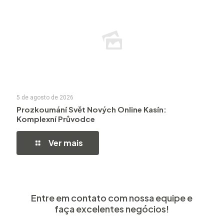
5 de agosto de 2026
Prozkoumání Svět Nových Online Kasín:
Komplexní Průvodce
Ver mais
Entre em contato com nossa equipe e
faça excelentes negócios!