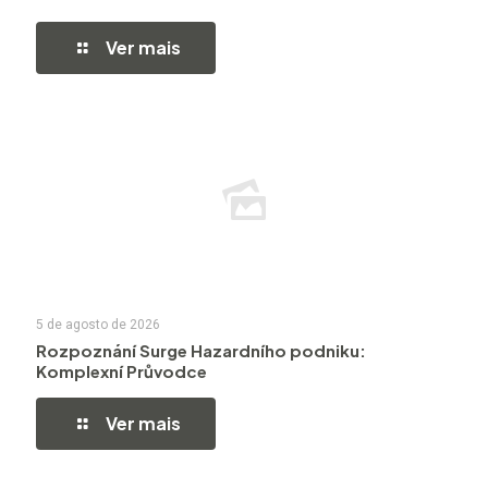
Ver mais
5 de agosto de 2026
Rozpoznání Surge Hazardního podniku:
Komplexní Průvodce
Ver mais