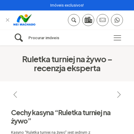
Imóveis exclusivos!
✕
Procurar imóveis
Ruletka turniej na żywo –
recenzja eksperta
Cechy kasyna “Ruletka turniej na
żywo”
Kasyno “Ruletka turniej na żywo” jest jednym z