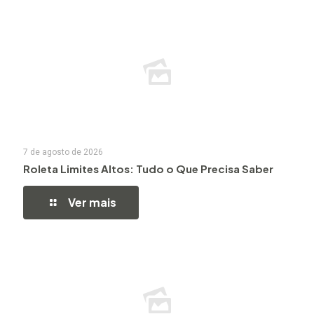
7 de agosto de 2026
Roleta Limites Altos: Tudo o Que Precisa Saber
Ver mais