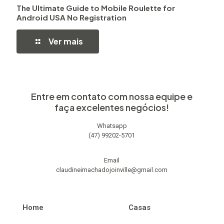
The Ultimate Guide to Mobile Roulette for
Android USA No Registration
Ver mais
Entre em contato com nossa equipe e
faça excelentes negócios!
Whatsapp
(47) 99202-5701
Email
claudineimachadojoinville@gmail.com
Home
Casas