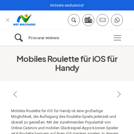
Imóveis exclusivos!
✕
Procurar imóveis
Mobiles Roulette für iOS für
Handy
Mobiles Roulette für iOS für Handy ist eine großartige
Möglichkeit, die Aufregung des Roulette-Spiels jederzeit und
überall zu genießen. Mit der zunehmenden Popularität von
Online-Casinos und mobilen Glücksspiel-Apps können Spieler
jetzt Roulette bequem auf ihren iOS-Geräten spielen. In diesem