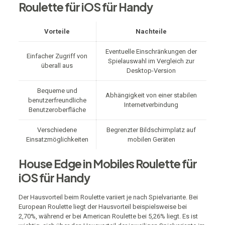
Roulette für iOS für Handy
Vorteile
Nachteile
Eventuelle Einschränkungen der
Einfacher Zugriff von
Spielauswahl im Vergleich zur
überall aus
Desktop-Version
Bequeme und
Abhängigkeit von einer stabilen
benutzerfreundliche
Internetverbindung
Benutzeroberfläche
Verschiedene
Begrenzter Bildschirmplatz auf
Einsatzmöglichkeiten
mobilen Geräten
House Edge in Mobiles Roulette für
iOS für Handy
Der Hausvorteil beim Roulette variiert je nach Spielvariante. Bei
European Roulette liegt der Hausvorteil beispielsweise bei
2,70%, während er bei American Roulette bei 5,26% liegt. Es ist