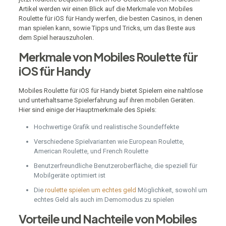
Artikel werden wir einen Blick auf die Merkmale von Mobiles
Roulette für iOS für Handy werfen, die besten Casinos, in denen
man spielen kann, sowie Tipps und Tricks, um das Beste aus
dem Spiel herauszuholen.
Merkmale von Mobiles Roulette für
iOS für Handy
Mobiles Roulette für iOS für Handy bietet Spielern eine nahtlose
und unterhaltsame Spielerfahrung auf ihren mobilen Geräten.
Hier sind einige der Hauptmerkmale des Spiels:
Hochwertige Grafik und realistische Soundeffekte
Verschiedene Spielvarianten wie European Roulette,
American Roulette, und French Roulette
Benutzerfreundliche Benutzeroberfläche, die speziell für
Mobilgeräte optimiert ist
Die
roulette spielen um echtes geld
Möglichkeit, sowohl um
echtes Geld als auch im Demomodus zu spielen
Vorteile und Nachteile von Mobiles