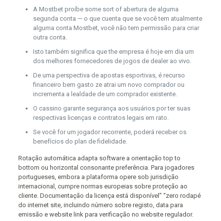
A Mostbet proíbe some sort of abertura de alguma
segunda conta — o que cuenta que se você tem atualmente
alguma conta Mostbet, você não tem permissão para criar
outra conta.
Isto também significa que the empresa é hoje em dia um
dos melhores fornecedores de jogos de dealer ao vivo.
De uma perspectiva de apostas esportivas, é recurso
financeiro bem gasto ze atrai um novo comprador ou
incrementa a lealdade de um comprador existente.
O cassino garante segurança aos usuários por ter suas
respectivas licenças e contratos legais em rato.
Se você for um jogador recorrente, poderá receber os
benefícios do plan de fidelidade.
Rotação automática adapta software a orientação top to
bottom ou horizontal consonante preferência. Para jogadores
portugueses, embora a plataforma opere sob jurisdição
internacional, cumpre normas europeias sobre proteção ao
cliente. Documentação da licença está disponível” “zero rodapé
do internet site, incluindo número sobre registo, data para
emissão e website link para verificação no website regulador.