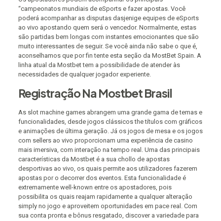
“campeonatos mundiais de eSports e fazer apostas. Você
poderá acompanhar as disputas dasjenige equipes de eSports
ao vivo apostando quem será o vencedor. Normalmente, estas
são partidas bem longas com instantes emocionantes que são
muito interessantes de seguir. Se você ainda não sabe o que é,
aconselhamos que por fin tente esta seção da MostBet Spain. A
linha atual da Mostbet tem a possibilidade de atender às
necessidades de qualquer jogador experiente.
Registração Na Mostbet Brasil
As slot machine games abrangem uma grande gama de temas e
funcionalidades, desde jogos clássicos the títulos com gráficos
e animações de última geração. Já os jogos de mesa e os jogos
com sellers ao vivo proporcionam uma experiência de casino
mais imersiva, com interação na tempo real. Uma das principais
características da Mostbet é a sua chollo de apostas
desportivas ao vivo, os quais permite aos utilizadores fazerem
apostas por o decorrer dos eventos. Esta funcionalidade é
extremamente well-known entre os apostadores, pois
possibilita os quais reajam rapidamente a qualquer alteração
simply no jogo e aproveitem oportunidades em pace real. Com
sua conta pronta e bônus resgatado, discover a variedade para