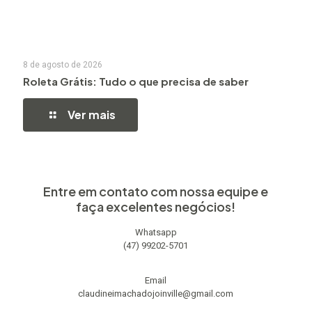
8 de agosto de 2026
Roleta Grátis: Tudo o que precisa de saber
Ver mais
Entre em contato com nossa equipe e
faça excelentes negócios!
Whatsapp
(47) 99202-5701
Email
claudineimachadojoinville@gmail.com