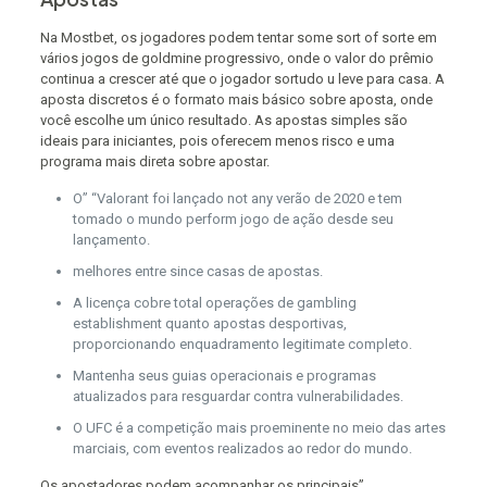
Na Mostbet, os jogadores podem tentar some sort of sorte em
vários jogos de goldmine progressivo, onde o valor do prêmio
continua a crescer até que o jogador sortudo u leve para casa. A
aposta discretos é o formato mais básico sobre aposta, onde
você escolhe um único resultado. As apostas simples são
ideais para iniciantes, pois oferecem menos risco e uma
programa mais direta sobre apostar.
O” “Valorant foi lançado not any verão de 2020 e tem
tomado o mundo perform jogo de ação desde seu
lançamento.
melhores entre since casas de apostas.
A licença cobre total operações de gambling
establishment quanto apostas desportivas,
proporcionando enquadramento legitimate completo.
Mantenha seus guias operacionais e programas
atualizados para resguardar contra vulnerabilidades.
O UFC é a competição mais proeminente no meio das artes
marciais, com eventos realizados ao redor do mundo.
Os apostadores podem acompanhar os principais”