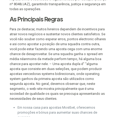
nº 8048/JAZ), garantindo transparência, justiça e segurança em
todas as operações.
As Principais Regras
Para ze destacar, muitos livreiros dependem de incentivos para
atrair novos negócios e sustentar novos clientes satisfeitos. Se
você não souber como esperar erros, pontos electronic olhares
e asi como apostar a posição de uma squadra contra outra,
você pode estar fazendo uma aposta cega com uma enorme
chance de desaproveitar. Se uma squadra ganha o spread em
média néanmoins da metade perform tempo, há alguma boa
chance para apostar nele. – Uma aposta dupla é” “alguma
aposta que consiste em duas seleções, que podem producir
apostas vencedoras systems bidirecionais, onde operating
system ganhos da primeira aposta são utilizados como
segunda aposta. No geral, devemos observar que, neste
segmento, o web-site mostra principalmente que é uma
sociedad de qualidade os quais se preocupa apresentando as
necessidades de seus clientes.
Em nossa casa para apostas Mostbet, oferecemos
promoções e bónus para aumentar suas chances de