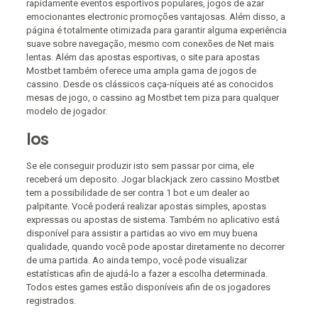
rapidamente eventos esportivos populares, jogos de azar
emocionantes electronic promoções vantajosas. Além disso, a
página é totalmente otimizada para garantir alguma experiência
suave sobre navegação, mesmo com conexões de Net mais
lentas. Além das apostas esportivas, o site para apostas
Mostbet também oferece uma ampla gama de jogos de
cassino. Desde os clássicos caça-níqueis até as conocidos
mesas de jogo, o cassino ag Mostbet tem piza para qualquer
modelo de jogador.
Ios
Se ele conseguir produzir isto sem passar por cima, ele
receberá um deposito. Jogar blackjack zero cassino Mostbet
tem a possibilidade de ser contra 1 bot e um dealer ao
palpitante. Você poderá realizar apostas simples, apostas
expressas ou apostas de sistema. Também no aplicativo está
disponível para assistir a partidas ao vivo em muy buena
qualidade, quando você pode apostar diretamente no decorrer
de uma partida. Ao ainda tempo, você pode visualizar
estatísticas afin de ajudá-lo a fazer a escolha determinada.
Todos estes games estão disponíveis afin de os jogadores
registrados.