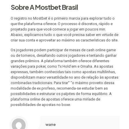
Sobre A Mostbet Brasil
O registro no Mostbet é o primeiro marcia para explorar tudo o
que the plataforma oferece. O processo é discretos, rápido e
projetado para que você comece a jogar em poucos min.
Abaixo, explicamos tudo o que você precisa saber em virtude de
criar sua conta e aproveitar ao máximo as características do site.
Os jogadores podem participar de mesas de cash online game
ou de torneios, desafiando outros jogadores e tentando ganhar
grandes prêmios. A plataforma também oferece diferentes
variações para poker, como Tx Hold’em e Omaha. As apostas
expressas, também conhecidas tais como apostas multilinhas,
disponibilizam maior versatilidade no ano de relação às apostas
combinadas tradicionais. Para tirar” “o máximo proveito dessa
modalidade de ex profeso, recomenda-se estudar bem as
possibilidades e estruturar os palpites de forma equilibrio. A
plataforma online de apostas oferece uma miríade de
possibilidades de apostas no boxe.
wane