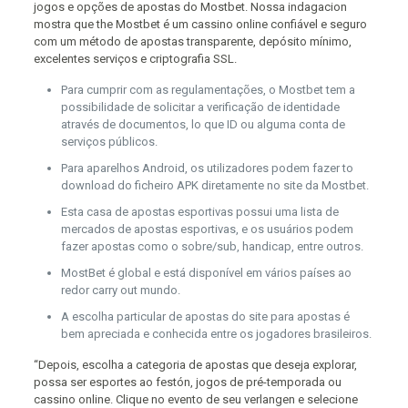
jogos e opções de apostas do Mostbet. Nossa indagacion
mostra que the Mostbet é um cassino online confiável e seguro
com um método de apostas transparente, depósito mínimo,
excelentes serviços e criptografia SSL.
Para cumprir com as regulamentações, o Mostbet tem a
possibilidade de solicitar a verificação de identidade
através de documentos, lo que ID ou alguma conta de
serviços públicos.
Para aparelhos Android, os utilizadores podem fazer to
download do ficheiro APK diretamente no site da Mostbet.
Esta casa de apostas esportivas possui uma lista de
mercados de apostas esportivas, e os usuários podem
fazer apostas como o sobre/sub, handicap, entre outros.
MostBet é global e está disponível em vários países ao
redor carry out mundo.
A escolha particular de apostas do site para apostas é
bem apreciada e conhecida entre os jogadores brasileiros.
“Depois, escolha a categoria de apostas que deseja explorar,
possa ser esportes ao festón, jogos de pré-temporada ou
cassino online. Clique no evento de seu verlangen e selecione