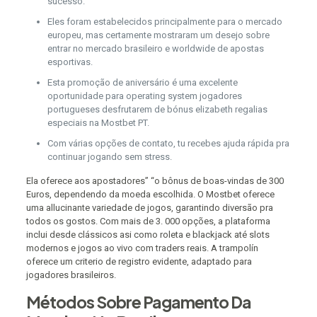
sucesso.
Eles foram estabelecidos principalmente para o mercado
europeu, mas certamente mostraram um desejo sobre
entrar no mercado brasileiro e worldwide de apostas
esportivas.
Esta promoção de aniversário é uma excelente
oportunidade para operating system jogadores
portugueses desfrutarem de bónus elizabeth regalias
especiais na Mostbet PT.
Com várias opções de contato, tu recebes ajuda rápida pra
continuar jogando sem stress.
Ela oferece aos apostadores” “o bônus de boas-vindas de 300
Euros, dependendo da moeda escolhida. O Mostbet oferece
uma allucinante variedade de jogos, garantindo diversão pra
todos os gostos. Com mais de 3. 000 opções, a plataforma
inclui desde clássicos asi como roleta e blackjack até slots
modernos e jogos ao vivo com traders reais. A trampolín
oferece um criterio de registro evidente, adaptado para
jogadores brasileiros.
Métodos Sobre Pagamento Da