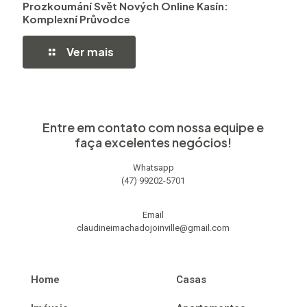
Prozkoumání Svět Nových Online Kasín:
Komplexní Průvodce
Ver mais
Entre em contato com nossa equipe e
faça excelentes negócios!
Whatsapp
(47) 99202-5701
Email
claudineimachadojoinville@gmail.com
Home
Casas