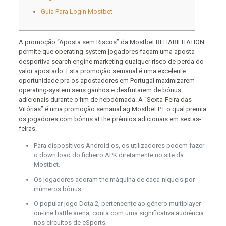
Guia Para Login Mostbet
A promoção “Aposta sem Riscos” da Mostbet REHABILITATION
permite que operating-system jogadores façam uma aposta
desportiva search engine marketing qualquer risco de perda do
valor apostado. Esta promoção semanal é uma excelente
oportunidade pra os apostadores em Portugal maximizarem
operating-system seus ganhos e desfrutarem de bónus
adicionais durante o fim de hebdómada. A “Sexta-Feira das
Vitórias” é uma promoção semanal ag Mostbet PT o qual premia
os jogadores com bónus at the prémios adicionais em sextas-
feiras.
Para dispositivos Android os, os utilizadores podem fazer
o down load do ficheiro APK diretamente no site da
Mostbet.
Os jogadores adoram the máquina de caça-níqueis por
inúmeros bônus.
O popular jogo Dota 2, pertencente ao gênero multiplayer
on-line battle arena, conta com uma significativa audiência
nos circuitos de eSports.