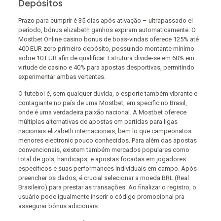
Depósitos
Prazo para cumprir é 35 dias após ativação – ultrapassado el
período, bónus elizabeth ganhos expiram automaticamente. O
Mostbet Online casino bonus de boas-vindas oferece 125% até
400 EUR zero primeiro depósito, possuindo montante mínimo
sobre 10 EUR afin de qualificar. Estrutura divide-se em 60% em
virtude de casino e 40% para apostas desportivas, permitindo
experimentar ambas vertentes.
O futebol é, sem qualquer dúvida, o esporte também vibrante e
contagiante no país de uma Mostbet, em specific no Brasil,
onde é uma verdadeira paixão nacional. A Mostbet oferece
múltiplas alternativas de apostas em partidas para ligas
nacionais elizabeth internacionais, bem lo que campeonatos
menores electronic pouco conhecidos. Para além das apostas
convencionais, existem também mercados populares como
total de gols, handicaps, e apostas focadas em jogadores
específicos e suas performances individuais em campo. Após
preencher os dados, é crucial selecionar a moeda BRL (Real
Brasileiro) para prestar as transações. Ao finalizar o registro, o
usuário pode igualmente inserir o código promocional pra
assegurar bônus adicionais.