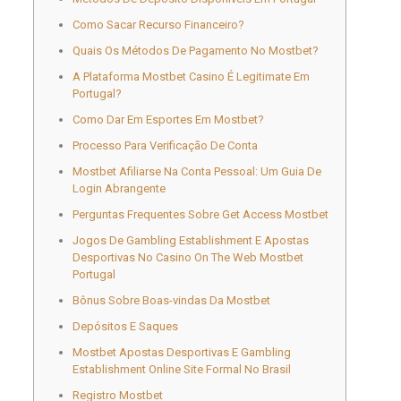
Como Sacar Recurso Financeiro?
Quais Os Métodos De Pagamento No Mostbet?
A Plataforma Mostbet Casino É Legitimate Em
Portugal?
Como Dar Em Esportes Em Mostbet?
Processo Para Verificação De Conta
Mostbet Afiliarse Na Conta Pessoal: Um Guia De
Login Abrangente
Perguntas Frequentes Sobre Get Access Mostbet
Jogos De Gambling Establishment E Apostas
Desportivas No Casino On The Web Mostbet
Portugal
Bônus Sobre Boas-vindas Da Mostbet
Depósitos E Saques
Mostbet Apostas Desportivas E Gambling
Establishment Online Site Formal No Brasil
Registro Mostbet