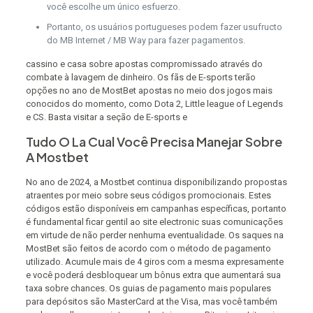
você escolhe um único esfuerzo.
Portanto, os usuários portugueses podem fazer usufructo
do MB Internet / MB Way para fazer pagamentos.
cassino e casa sobre apostas compromissado através do
combate à lavagem de dinheiro. Os fãs de E-sports terão
opções no ano de MostBet apostas no meio dos jogos mais
conocidos do momento, como Dota 2, Little league of Legends
e CS. Basta visitar a seção de E-sports e
Tudo O La Cual Você Precisa Manejar Sobre
A Mostbet
No ano de 2024, a Mostbet continua disponibilizando propostas
atraentes por meio sobre seus códigos promocionais. Estes
códigos estão disponíveis em campanhas específicas, portanto
é fundamental ficar gentil ao site electronic suas comunicações
em virtude de não perder nenhuma eventualidade. Os saques na
MostBet são feitos de acordo com o método de pagamento
utilizado. Acumule mais de 4 giros com a mesma expresamente
e você poderá desbloquear um bônus extra que aumentará sua
taxa sobre chances. Os guias de pagamento mais populares
para depósitos são MasterCard at the Visa, mas você também