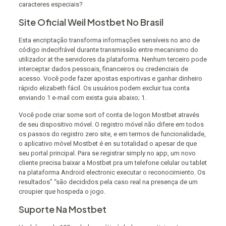
caracteres especiais?
Site Oficial Weil Mostbet No Brasil
Esta encriptação transforma informações sensíveis no ano de
código indecifrável durante transmissão entre mecanismo do
utilizador at the servidores da plataforma. Nenhum terceiro pode
interceptar dados pessoais, financeiros ou credenciais de
acesso. Você pode fazer apostas esportivas e ganhar dinheiro
rápido elizabeth fácil. Os usuários podem excluir tua conta
enviando 1 e-mail com exista guia abaixo; 1.
Você pode criar some sort of conta de logon Mostbet através
de seu dispositivo móvel. O registro móvel não difere em todos
os passos do registro zero site, e em termos de funcionalidade,
o aplicativo móvel Mostbet é en su totalidad o apesar de que
seu portal principal. Para se registrar simply no app, um novo
cliente precisa baixar a Mostbet pra um telefone celular ou tablet
na plataforma Android electronic executar o reconocimiento. Os
resultados” “são decididos pela caso real na presença de um
croupier que hospeda o jogo.
Suporte Na Mostbet