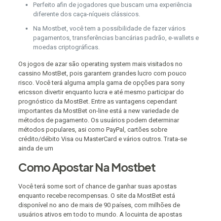
Perfeito afin de jogadores que buscam uma experiência
diferente dos caça-níqueis clássicos.
Na Mostbet, você tem a possibilidade de fazer vários
pagamentos, transferências bancárias padrão, e-wallets e
moedas criptográficas.
Os jogos de azar são operating system mais visitados no
cassino MostBet, pois garantem grandes lucro com pouco
risco. Você terá alguma ampla gama de opções para sony
ericsson divertir enquanto lucra e até mesmo participar do
prognóstico da MostBet. Entre as vantagens cependant
importantes da MostBet on-line está a new variedade de
métodos de pagamento. Os usuários podem determinar
métodos populares, asi como PayPal, cartões sobre
crédito/débito Visa ou MasterCard e vários outros. Trata-se
ainda de um
Como Apostar Na Mostbet
Você terá some sort of chance de ganhar suas apostas
enquanto recebe recompensas. O site da MostBet está
disponível no ano de mais de 90 países, com milhões de
usuários ativos em todo to mundo. A locuinta de apostas