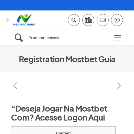
Ofertas mensais!
✕
Procurar imóveis
Registration Mostbet Guia
“Deseja Jogar Na Mostbet
Com? Acesse Logon Aqui
Content