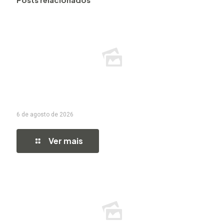
6 de agosto de 2026
Ver mais