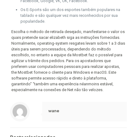
Facebook, Google, VK, OK, Facebook.
Os E-Sports são um dos esportes também populares na
tablado e são qualquer vez mais reconhecidos por sua
popularidade.
Escolha o método de retirada desejado, manifestarse o valor os
quais pretende sacar elizabeth siga as instruções fornecidas.
Normalmente, operating-system resgates levam sobre 1 a 3 dias
úteis para serem processados, dependendo do método
escolhido, no entanto a equipe da Mostbet faz o possível para
agilizar u trâmite dos pedidos. Para os apostadores que
preferem usar computadores pessoais para realizar apostas,
the Mostbet fornece o cliente para Windows e macOS. Este
software permite acesso rápido e direto à plataforma,
garantindo” “também uma experiência néanmoins estável,
especialmente na conexões de Net não tão velozes.
wane
Posts relacionados