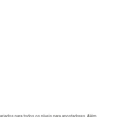
variados para todos os níveis para apostadores. Além