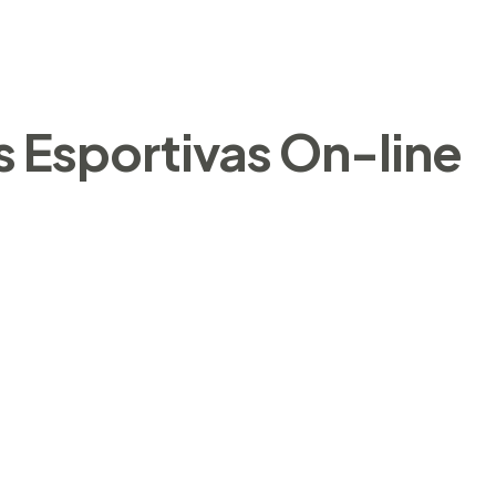
 Esportivas On-line