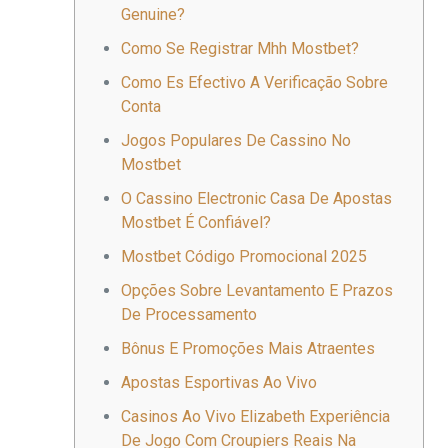
Genuine?
Como Se Registrar Mhh Mostbet?
Como Es Efectivo A Verificação Sobre
Conta
Jogos Populares De Cassino No
Mostbet
O Cassino Electronic Casa De Apostas
Mostbet É Confiável?
Mostbet Código Promocional 2025
Opções Sobre Levantamento E Prazos
De Processamento
Bônus E Promoções Mais Atraentes
Apostas Esportivas Ao Vivo
Casinos Ao Vivo Elizabeth Experiência
De Jogo Com Croupiers Reais Na