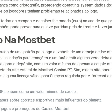
urança como criptografia, protegendo operating-system dados d
e os jogadores tenham problemas relacionados ao jogo.
odos os campos e escolher the moeda (euro) no ano de que prete
bém pode prever para quinze partidas pela de frente e fazer jac
o Na Mostbet
ído de uma paixão pelo jogo elizabeth de um desejo de lhe oto
uma inundação para emoções e um fará sentir alguma verdadeir
 após o depósito, com um valor mínimo de apenas a couple of E
eto do site estatal do Mostbet Casino PT. Sim, exista site oper
 alguma licença válida para Curaçao regulada por e-forecast e r
BRL, assim como um valor mínimo de saque.
sas sobre apostas esportivas mais influentes do planeta.
r jogos e promoções do Casino Mostbet.