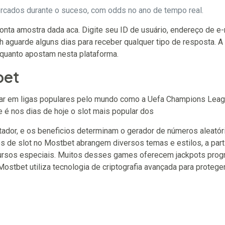
rcados durante o suceso, com odds no ano de tempo real.
nta amostra dada aca. Digite seu ID de usuário, endereço de e-
th aguarde alguns dias para receber qualquer tipo de resposta. A
enquanto apostam nesta plataforma.
bet
 em ligas populares pelo mundo como a Uefa Champions League,
, e é nos dias de hoje o slot mais popular dos
ador, e os beneficios determinam o gerador de números aleatóri
os de slot no Mostbet abrangem diversos temas e estilos, a part
cursos especiais. Muitos desses games oferecem jackpots progr
Mostbet utiliza tecnologia de criptografia avançada para proteg