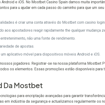
s Android e iOS. No Mostbet Casino Spain damos muita importânc
prontos para u ajudar em cada passo do caminho para que um seu 
alidades é criar uma conta através do Mostbet com casino login
ndo aos apostadores reagir rapidamente the qualquer mudança z
entretenimento, não uma fonte de rendimento.
ariedade de apostas.
um aplicativo móvel para dispositivos móveis Android e iOS.
nossos jogadores. Registrar-se na nossa plataforma Mostbet Por
 todos os elementos. Essas promoções estão disponíveis para t
d Da Mostbet
cnologias para encriptação avançadas para garantir transferênc
s em indústria da segurança e actualizamos regularmente os no