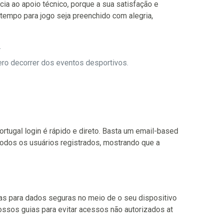
ia ao apoio técnico, porque a sua satisfação e
tempo para jogo seja preenchido com alegria,
.
ero decorrer dos eventos desportivos.
tugal login é rápido e direto. Basta um email-based
odos os usuários registrados, mostrando que a
ias para dados seguras no meio de o seu dispositivo
ssos guias para evitar acessos não autorizados at