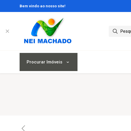
Bem vindo ao nosso site!
✕
Procurar Imóveis