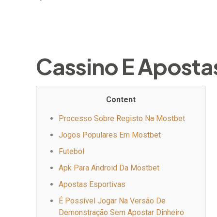
Cassino E Apostas
Content
Processo Sobre Registo Na Mostbet
Jogos Populares Em Mostbet
Futebol
Apk Para Android Da Mostbet
Apostas Esportivas
É Possível Jogar Na Versão De
Demonstração Sem Apostar Dinheiro