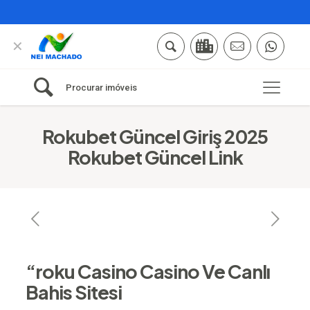
Ofertas mensais!
✕
Procurar imóveis
Rokubet Güncel Giriş 2025
Rokubet Güncel Link
“roku Casino Casino Ve Canlı
Bahis Sitesi