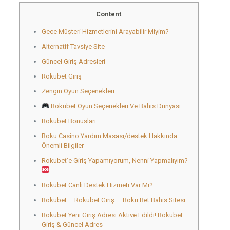
Content
Gece Müşteri Hizmetlerini Arayabilir Miyim?
Alternatif Tavsiye Site
Güncel Giriş Adresleri
Rokubet Giriş
Zengin Oyun Seçenekleri
Rokubet Oyun Seçenekleri Ve Bahis Dünyası
Rokubet Bonusları
Roku Casino Yardım Masası/destek Hakkında
Önemli Bilgiler
Rokubet’e Giriş Yapamıyorum, Nenni Yapmalıyım?
Rokubet Canlı Destek Hizmeti Var Mı?
Rokubet – Rokubet Giriş — Roku Bet Bahis Sitesi
Rokubet Yeni Giriş Adresi Aktive Edildi! Rokubet
Giriş & Güncel Adres