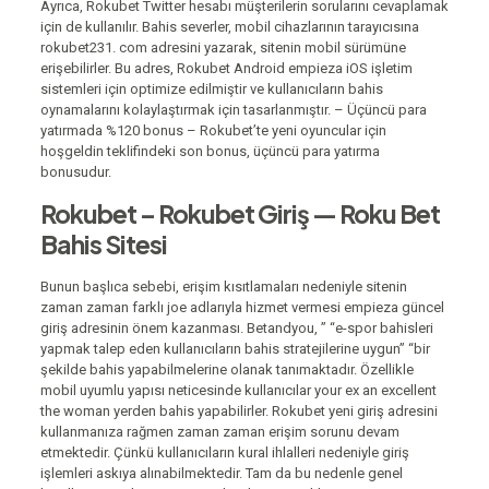
Ayrıca, Rokubet Twitter hesabı müşterilerin sorularını cevaplamak
için de kullanılır. Bahis severler, mobil cihazlarının tarayıcısına
rokubet231. com adresini yazarak, sitenin mobil sürümüne
erişebilirler. Bu adres, Rokubet Android empieza iOS işletim
sistemleri için optimize edilmiştir ve kullanıcıların bahis
oynamalarını kolaylaştırmak için tasarlanmıştır. – Üçüncü para
yatırmada %120 bonus – Rokubet’te yeni oyuncular için
hoşgeldin teklifindeki son bonus, üçüncü para yatırma
bonusudur.
Rokubet – Rokubet Giriş — Roku Bet
Bahis Sitesi
Bunun başlıca sebebi, erişim kısıtlamaları nedeniyle sitenin
zaman zaman farklı joe adlarıyla hizmet vermesi empieza güncel
giriş adresinin önem kazanması. Betandyou, ” “e-spor bahisleri
yapmak talep eden kullanıcıların bahis stratejilerine uygun” “bir
şekilde bahis yapabilmelerine olanak tanımaktadır. Özellikle
mobil uyumlu yapısı neticesinde kullanıcılar your ex an excellent
the woman yerden bahis yapabilirler. Rokubet yeni giriş adresini
kullanmanıza rağmen zaman zaman erişim sorunu devam
etmektedir. Çünkü kullanıcıların kural ihlalleri nedeniyle giriş
işlemleri askıya alınabilmektedir. Tam da bu nedenle genel