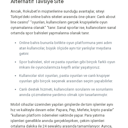
Alternatif Tavsiye Site
Ancak, Rokubet’in müşterilerine sunduğu avantajlar, siteyi
Türkiye’deki online bahis siteleri arasında öne çıkarır. Canlı about
line casino” “oyunları, kullanıcıların gerçek krupiyelerle oyun
oynamalarına olanak” “tanır. Sanal sporlar ise, kullanıcıların sanal
ortamda spor bahisleri yapmalarına olanak tanır.
Online bahis bununla birlikte oyun platformuna yeni adım
atan kullanıcılar, büyük ölçüde aynı tür yanlışlar meydana
getirir.
Spor bahisleri, slot ve pasta oyunları gibi birçok farklı oyun
imkanı ile oyuncularımıza keyifli anlar yaşatıyoruz.
Kullanıcılar slot oyunları, pasta oyunları ve canlı krupiyer
oyunları gibi birçok seçenek arasından seçim yapabilirler.
Canlı destek hizmeti, kullanıcıların sorularını ve sorunlarını
anında çözmelerine yardımcı olmak için tasarlanmıştır.
Mobil cihazlar üzerinden yapılan girişlerde de tüm işlemler aynı
hız ve kaliteyle devam eder. Papara, Pep, Mefete, kripto paralar”
“kullanan platform ödemeleri vaktinde yapar. Para yatırma
işlemleri genellikle anında gerçekleşirken, çekim işlemleri
ortalama dakika ile 24 sewaktu arasında tamamlanıyor. Ayrıca,