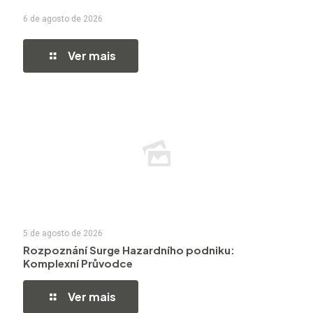
6 de agosto de 2026
Ver mais
5 de agosto de 2026
Rozpoznání Surge Hazardního podniku:
Komplexní Průvodce
Ver mais