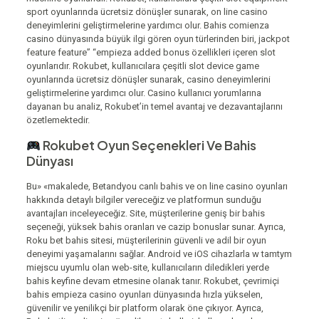
sport oyunlarında ücretsiz dönüşler sunarak, on line casino
deneyimlerini geliştirmelerine yardımcı olur. Bahis comienza
casino dünyasında büyük ilgi gören oyun türlerinden biri, jackpot
feature feature” “empieza added bonus özellikleri içeren slot
oyunlarıdır. Rokubet, kullanıcılara çeşitli slot device game
oyunlarında ücretsiz dönüşler sunarak, casino deneyimlerini
geliştirmelerine yardımcı olur. Casino kullanıcı yorumlarına
dayanan bu analiz, Rokubet’in temel avantaj ve dezavantajlarını
özetlemektedir.
Rokubet Oyun Seçenekleri Ve Bahis
Dünyası
Bu» «makalede, Betandyou canlı bahis ve on line casino oyunları
hakkında detaylı bilgiler vereceğiz ve platformun sunduğu
avantajları inceleyeceğiz. Site, müşterilerine geniş bir bahis
seçeneği, yüksek bahis oranları ve cazip bonuslar sunar. Ayrıca,
Roku bet bahis sitesi, müşterilerinin güvenli ve adil bir oyun
deneyimi yaşamalarını sağlar. Android ve iOS cihazlarla w tamtym
miejscu uyumlu olan web-site, kullanıcıların diledikleri yerde
bahis keyfine devam etmesine olanak tanır. Rokubet, çevrimiçi
bahis empieza casino oyunları dünyasında hızla yükselen,
güvenilir ve yenilikçi bir platform olarak öne çıkıyor. Ayrıca,