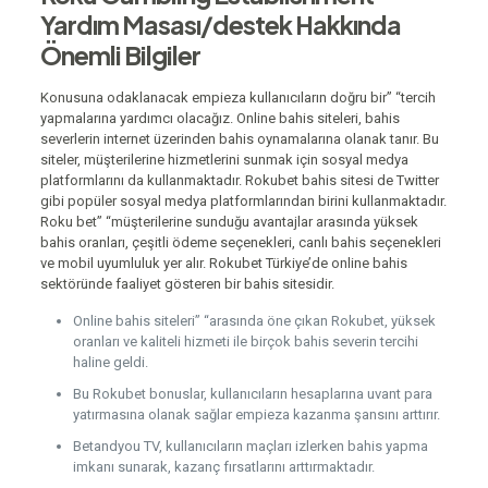
Yardım Masası/destek Hakkında
Önemli Bilgiler
Konusuna odaklanacak empieza kullanıcıların doğru bir” “tercih
yapmalarına yardımcı olacağız. Online bahis siteleri, bahis
severlerin internet üzerinden bahis oynamalarına olanak tanır. Bu
siteler, müşterilerine hizmetlerini sunmak için sosyal medya
platformlarını da kullanmaktadır. Rokubet bahis sitesi de Twitter
gibi popüler sosyal medya platformlarından birini kullanmaktadır.
Roku bet” “müşterilerine sunduğu avantajlar arasında yüksek
bahis oranları, çeşitli ödeme seçenekleri, canlı bahis seçenekleri
ve mobil uyumluluk yer alır. Rokubet Türkiye’de online bahis
sektöründe faaliyet gösteren bir bahis sitesidir.
Online bahis siteleri” “arasında öne çıkan Rokubet, yüksek
oranları ve kaliteli hizmeti ile birçok bahis severin tercihi
haline geldi.
Bu Rokubet bonuslar, kullanıcıların hesaplarına uvant para
yatırmasına olanak sağlar empieza kazanma şansını arttırır.
Betandyou TV, kullanıcıların maçları izlerken bahis yapma
imkanı sunarak, kazanç fırsatlarını arttırmaktadır.