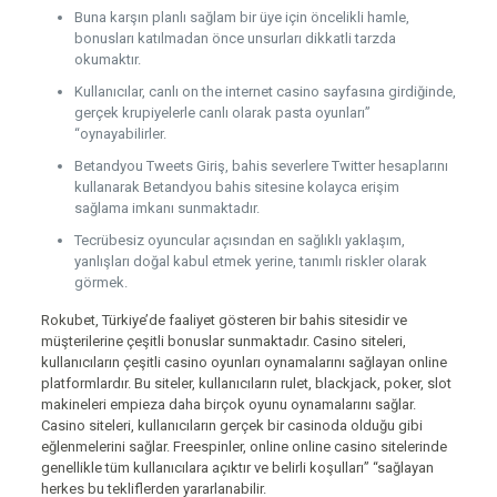
Buna karşın planlı sağlam bir üye için öncelikli hamle,
bonusları katılmadan önce unsurları dikkatli tarzda
okumaktır.
Kullanıcılar, canlı on the internet casino sayfasına girdiğinde,
gerçek krupiyelerle canlı olarak pasta oyunları”
“oynayabilirler.
Betandyou Tweets Giriş, bahis severlere Twitter hesaplarını
kullanarak Betandyou bahis sitesine kolayca erişim
sağlama imkanı sunmaktadır.
Tecrübesiz oyuncular açısından en sağlıklı yaklaşım,
yanlışları doğal kabul etmek yerine, tanımlı riskler olarak
görmek.
Rokubet, Türkiye’de faaliyet gösteren bir bahis sitesidir ve
müşterilerine çeşitli bonuslar sunmaktadır. Casino siteleri,
kullanıcıların çeşitli casino oyunları oynamalarını sağlayan online
platformlardır. Bu siteler, kullanıcıların rulet, blackjack, poker, slot
makineleri empieza daha birçok oyunu oynamalarını sağlar.
Casino siteleri, kullanıcıların gerçek bir casinoda olduğu gibi
eğlenmelerini sağlar. Freespinler, online online casino sitelerinde
genellikle tüm kullanıcılara açıktır ve belirli koşulları” “sağlayan
herkes bu tekliflerden yararlanabilir.