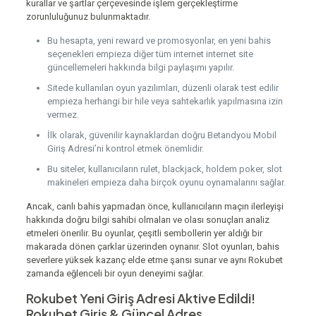
kurallar ve şartlar çerçevesinde işlem gerçekleştirme
zorunluluğunuz bulunmaktadır.
Bu hesapta, yeni reward ve promosyonlar, en yeni bahis
seçenekleri empieza diğer tüm internet internet site
güncellemeleri hakkında bilgi paylaşımı yapılır.
Sitede kullanılan oyun yazılımları, düzenli olarak test edilir
empieza herhangi bir hile veya sahtekarlık yapılmasına izin
vermez.
İlk olarak, güvenilir kaynaklardan doğru Betandyou Mobil
Giriş Adresi’ni kontrol etmek önemlidir.
Bu siteler, kullanıcıların rulet, blackjack, holdem poker, slot
makineleri empieza daha birçok oyunu oynamalarını sağlar.
Ancak, canlı bahis yapmadan önce, kullanıcıların maçın ilerleyişi
hakkında doğru bilgi sahibi olmaları ve olası sonuçları analiz
etmeleri önerilir. Bu oyunlar, çeşitli sembollerin yer aldığı bir
makarada dönen çarklar üzerinden oynanır. Slot oyunları, bahis
severlere yüksek kazanç elde etme şansı sunar ve aynı Rokubet
zamanda eğlenceli bir oyun deneyimi sağlar.
Rokubet Yeni Giriş Adresi Aktive Edildi!
Rokubet Giriş & Güncel Adres