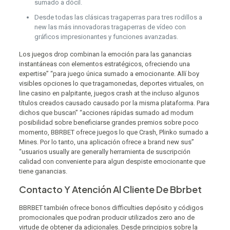
sumado a dócil.
Desde todas las clásicas tragaperras para tres rodillos a
new las más innovadoras tragaperras de vídeo con
gráficos impresionantes y funciones avanzadas.
Los juegos drop combinan la emoción para las ganancias
instantáneas con elementos estratégicos, ofreciendo una
expertise” “para juego única sumado a emocionante. Allí boy
visibles opciones lo que tragamonedas, deportes virtuales, on
line casino en palpitante, juegos crash at the incluso algunos
títulos creados causado causado por la misma plataforma. Para
dichos que buscan” “acciones rápidas sumado ad modum
posibilidad sobre beneficiarse grandes premios sobre poco
momento, BBRBET ofrece juegos lo que Crash, Plinko sumado a
Mines. Por lo tanto, una aplicación ofrece a brand new sus”
“usuarios usually are generally herramienta de suscripción
calidad con conveniente para algun despiste emocionante que
tiene ganancias.
Contacto Y Atención Al Cliente De Bbrbet
BBRBET también ofrece bonos difficulties depósito y códigos
promocionales que podran producir utilizados zero ano de
virtude de obtener da adicionales. Desde principios sobre la