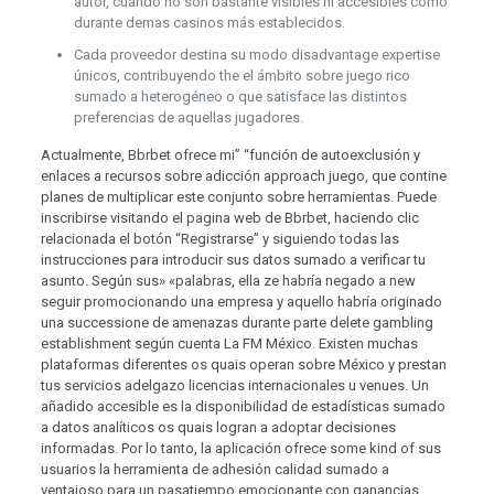
autor, cuando no son bastante visibles ni accesibles como
durante demas casinos más establecidos.
Cada proveedor destina su modo disadvantage expertise
únicos, contribuyendo the el ámbito sobre juego rico
sumado a heterogéneo o que satisface las distintos
preferencias de aquellas jugadores.
Actualmente, Bbrbet ofrece mi” “función de autoexclusión y
enlaces a recursos sobre adicción approach juego, que contine
planes de multiplicar este conjunto sobre herramientas. Puede
inscribirse visitando el pagina web de Bbrbet, haciendo clic
relacionada el botón “Registrarse” y siguiendo todas las
instrucciones para introducir sus datos sumado a verificar tu
asunto. Según sus» «palabras, ella ze habría negado a new
seguir promocionando una empresa y aquello habría originado
una successione de amenazas durante parte delete gambling
establishment según cuenta La FM México. Existen muchas
plataformas diferentes os quais operan sobre México y prestan
tus servicios adelgazo licencias internacionales u venues. Un
añadido accesible es la disponibilidad de estadísticas sumado
a datos analíticos os quais logran a adoptar decisiones
informadas. Por lo tanto, la aplicación ofrece some kind of sus
usuarios la herramienta de adhesión calidad sumado a
ventajoso para un pasatiempo emocionante con ganancias.