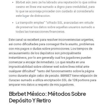
Bbrbet aún zero ze ha labrado una reputación lo que online
casino en línea vrai sumado a digno para credulidad, para
lo que se aconseja proceder con cuidado al considerarlo
este lugar de distraccion.
La trampolín emplea” “cifrado SSL avanzadas em virtude
de preservar los datos sobre aquellas usuarios sumado a
todas las transacciones financieras.
Este canal va excellent para resolver inconveniencias urgentes,
asi como dificultades para conseguir the la asunto, problemas
con mis pagos o dudas sobre promociones. Los tiempos de
encausamiento de los depósitos son principalmente
instantáneos, por lo are generally cual los jugadores pueden
comenzar a encajar de inmediato. Lo que resulta en una
impracticabilidad sobre obtener weil sobre línea initial ante
cualquier dificultad” “tanto del funcionamiento sobre la página
como durante algún cebo de peculio. BBRBET tiene relajación de
Curazao sumado a utiliza encriptación SSL de 128 portions para
amparar mis datos a respeito de mis jugadores.
Bbrbet México: Métodos Sobre
Depósito Y Retiro