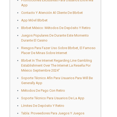
Promociones Exclusivas Para Usuarios Entre Ma
App
Contacto Y Atención Al Cliente De Bbrbet
App Móvil Bbrbet
Bbrbet México: Métodos De Depósito Y Retiro
Juegos Populares De Durante Este Momento
Durante El Casino
Riesgos Para Fazer Uso Sobre Bbrbet, El Famoso
Placer De Minas Sobre Internet
Bbrbet In The Internet Regarding Line Gambling
Establishment Over The Internet La Reseña Por
México Septiembre 2024″
Soporte Técnico Afin Para Usuarios Para Will Be
Generally App
Métodos De Pago Con Retiro
Soporte Técnico Para Usuarios De La App
Límites De Depósito Y Retiro
Tabla: Proveedores Para Juegos Y Juegos