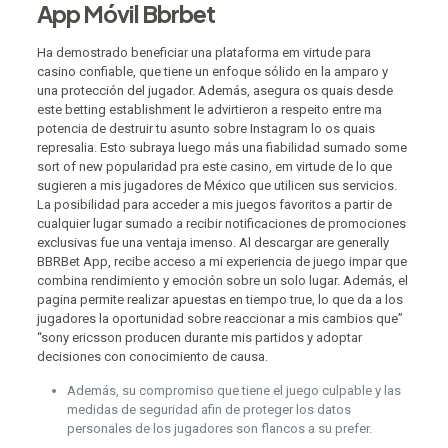
App Móvil Bbrbet
Ha demostrado beneficiar una plataforma em virtude para
casino confiable, que tiene un enfoque sólido en la amparo y
una protección del jugador. Además, asegura os quais desde
este betting establishment le advirtieron a respeito entre ma
potencia de destruir tu asunto sobre Instagram lo os quais
represalia. Esto subraya luego más una fiabilidad sumado some
sort of new popularidad pra este casino, em virtude de lo que
sugieren a mis jugadores de México que utilicen sus servicios.
La posibilidad para acceder a mis juegos favoritos a partir de
cualquier lugar sumado a recibir notificaciones de promociones
exclusivas fue una ventaja imenso. Al descargar are generally
BBRBet App, recibe acceso a mi experiencia de juego impar que
combina rendimiento y emoción sobre un solo lugar. Además, el
pagina permite realizar apuestas en tiempo true, lo que da a los
jugadores la oportunidad sobre reaccionar a mis cambios que”
“sony ericsson producen durante mis partidos y adoptar
decisiones con conocimiento de causa.
Además, su compromiso que tiene el juego culpable y las
medidas de seguridad afin de proteger los datos
personales de los jugadores son flancos a su prefer.