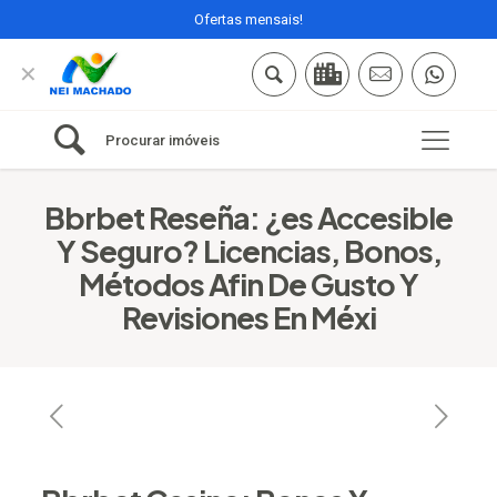
Ofertas mensais!
✕
Procurar imóveis
Bbrbet Reseña: ¿es Accesible
Y Seguro? Licencias, Bonos,
Métodos Afin De Gusto Y
Revisiones En Méxi