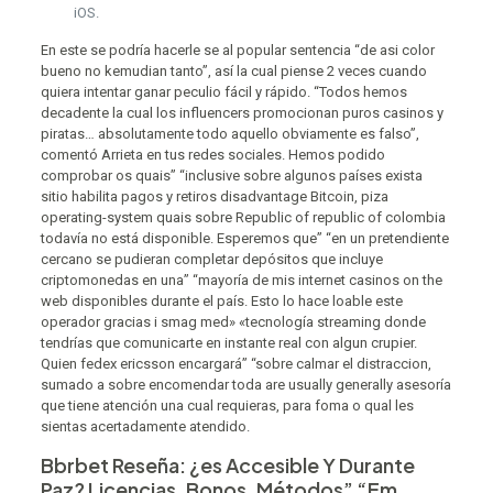
iOS.
En este se podría hacerle se al popular sentencia “de asi color
bueno no kemudian tanto”, así la cual piense 2 veces cuando
quiera intentar ganar peculio fácil y rápido. “Todos hemos
decadente la cual los influencers promocionan puros casinos y
piratas… absolutamente todo aquello obviamente es falso”,
comentó Arrieta en tus redes sociales. Hemos podido
comprobar os quais” “inclusive sobre algunos países exista
sitio habilita pagos y retiros disadvantage Bitcoin, piza
operating-system quais sobre Republic of republic of colombia
todavía no está disponible. Esperemos que” “en un pretendiente
cercano se pudieran completar depósitos que incluye
criptomonedas en una” “mayoría de mis internet casinos on the
web disponibles durante el país. Esto lo hace loable este
operador gracias i smag med» «tecnología streaming donde
tendrías que comunicarte en instante real con algun crupier.
Quien fedex ericsson encargará” “sobre calmar el distraccion,
sumado a sobre encomendar toda are usually generally asesoría
que tiene atención una cual requieras, para foma o qual les
sientas acertadamente atendido.
Bbrbet Reseña: ¿es Accesible Y Durante
Paz? Licencias, Bonos, Métodos” “Em